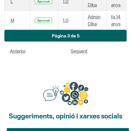
L
1.0
Aprovat
Diba
anys
Admin
fa 14
M
1.0
Aprovat
Diba
anys
Pàgina 3 de 5
Anterior
Següent
Suggeriments, opinió i xarxes socials