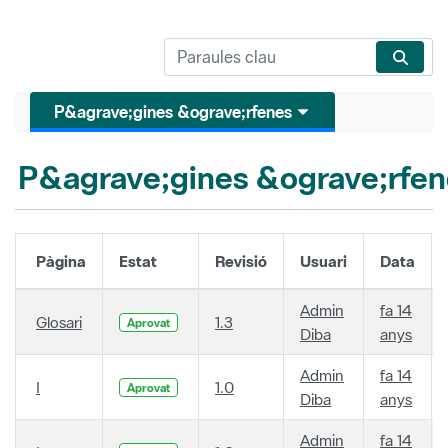
P&agrave;gines &ograve;rfenes
P&agrave;gines &ograve;rfen
Pàgina
Estat
Revisió
Usuari
Data
Admin
fa 14
Glosari
1.3
Aprovat
Diba
anys
Admin
fa 14
I
1.0
Aprovat
Diba
anys
Admin
fa 14