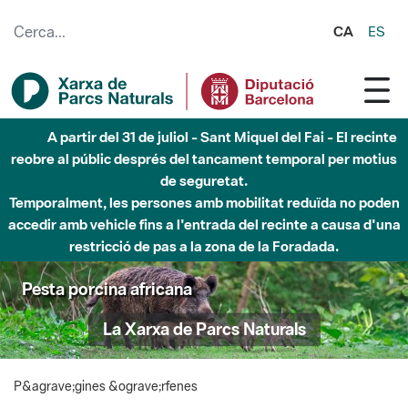
Salta al contingut principal
CA
ES
A partir del 31 de juliol - Sant Miquel del Fai - El recinte
reobre al públic després del tancament temporal per motius
de seguretat.
Temporalment, les persones amb mobilitat reduïda no poden
accedir amb vehicle fins a l'entrada del recinte a causa d'una
restricció de pas a la zona de la Foradada.
Pesta porcina africana
La Xarxa de Parcs Naturals
P&agrave;gines &ograve;rfenes