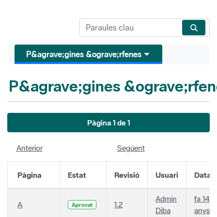
P&agrave;gines &ograve;rfenes
P&agrave;gines &ograve;rfen
Pàgina 1 de 1
Anterior
Següent
Pàgina
Estat
Revisió
Usuari
Data
Admin
fa 14
A
1.2
Aprovat
Diba
anys