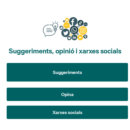
Suggeriments, opinió i xarxes socials
Suggeriments
Opina
Xarxes socials