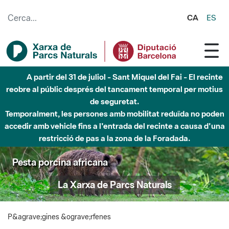
Salta al contingut principal
CA
ES
A partir del 31 de juliol - Sant Miquel del Fai - El recinte
reobre al públic després del tancament temporal per motius
de seguretat.
Temporalment, les persones amb mobilitat reduïda no poden
accedir amb vehicle fins a l'entrada del recinte a causa d'una
restricció de pas a la zona de la Foradada.
Pesta porcina africana
La Xarxa de Parcs Naturals
P&agrave;gines &ograve;rfenes