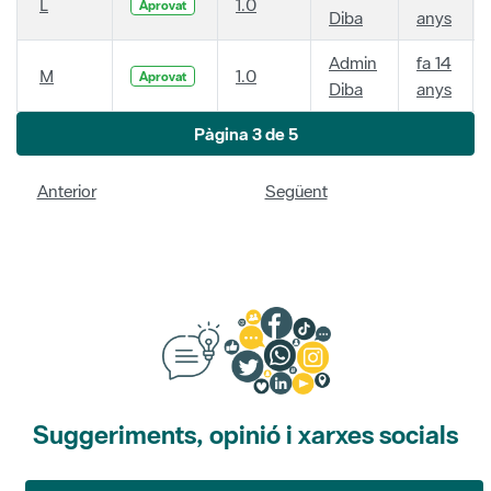
L
1.0
Aprovat
Diba
anys
Admin
fa 14
M
1.0
Aprovat
Diba
anys
Pàgina 3 de 5
Anterior
Següent
Suggeriments, opinió i xarxes socials