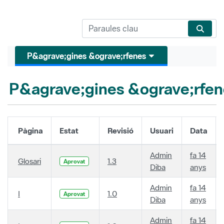
P&agrave;gines &ograve;rfenes
P&agrave;gines &ograve;rfen
Pàgina
Estat
Revisió
Usuari
Data
Admin
fa 14
Glosari
1.3
Aprovat
Diba
anys
Admin
fa 14
I
1.0
Aprovat
Diba
anys
Admin
fa 14