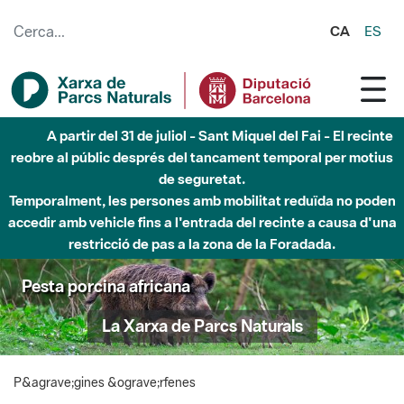
Salta al contingut principal
CA
ES
A partir del 31 de juliol - Sant Miquel del Fai - El recinte
reobre al públic després del tancament temporal per motius
de seguretat.
Temporalment, les persones amb mobilitat reduïda no poden
accedir amb vehicle fins a l'entrada del recinte a causa d'una
restricció de pas a la zona de la Foradada.
Pesta porcina africana
La Xarxa de Parcs Naturals
P&agrave;gines &ograve;rfenes