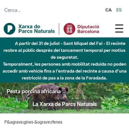
Salta al contingut principal
CA
ES
A partir del 31 de juliol - Sant Miquel del Fai - El recinte
reobre al públic després del tancament temporal per motius
de seguretat.
Temporalment, les persones amb mobilitat reduïda no poden
accedir amb vehicle fins a l'entrada del recinte a causa d'una
restricció de pas a la zona de la Foradada.
Pesta porcina africana
La Xarxa de Parcs Naturals
P&agrave;gines &ograve;rfenes