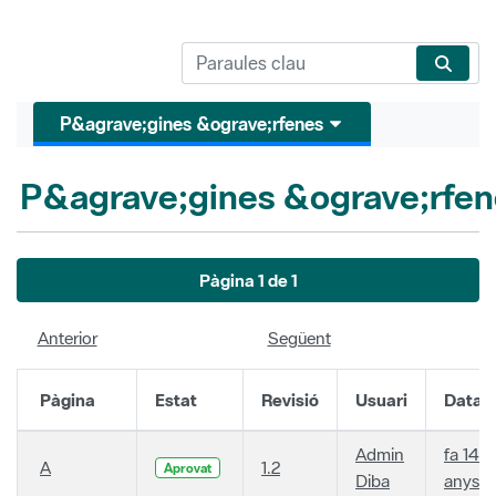
P&agrave;gines &ograve;rfenes
P&agrave;gines &ograve;rfen
Pàgina 1 de 1
Anterior
Següent
Pàgina
Estat
Revisió
Usuari
Data
Admin
fa 14
A
1.2
Aprovat
Diba
anys