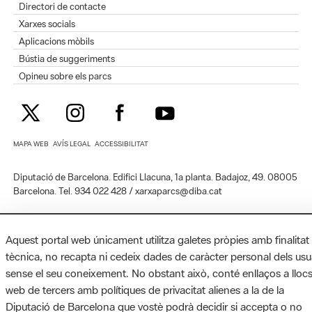
Directori de contacte
Xarxes socials
Aplicacions mòbils
Bústia de suggeriments
Opineu sobre els parcs
MAPA WEB
AVÍS LEGAL
ACCESSIBILITAT
Diputació de Barcelona. Edifici Llacuna, 1a planta. Badajoz, 49. 08005
Barcelona. Tel. 934 022 428 / xarxaparcs@diba.cat
Aquest portal web únicament utilitza galetes pròpies amb finalitat
tècnica, no recapta ni cedeix dades de caràcter personal dels usu
sense el seu coneixement. No obstant això, conté enllaços a lloc
web de tercers amb polítiques de privacitat alienes a la de la
Diputació de Barcelona que vostè podrà decidir si accepta o no