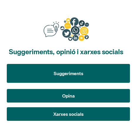
Suggeriments, opinió i xarxes socials
Suggeriments
Opina
Xarxes socials