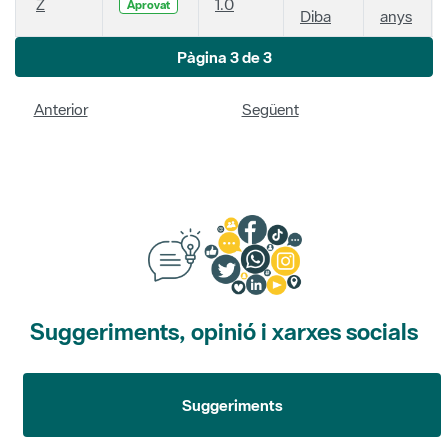
Z
1.0
Aprovat
Diba
anys
Pàgina 3 de 3
Anterior
Següent
Suggeriments, opinió i xarxes socials
Suggeriments