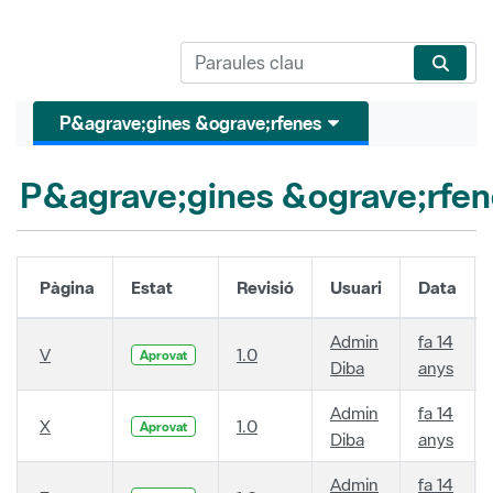
P&agrave;gines &ograve;rfenes
P&agrave;gines &ograve;rfen
Pàgina
Estat
Revisió
Usuari
Data
Admin
fa 14
V
1.0
Aprovat
Diba
anys
Admin
fa 14
X
1.0
Aprovat
Diba
anys
Admin
fa 14