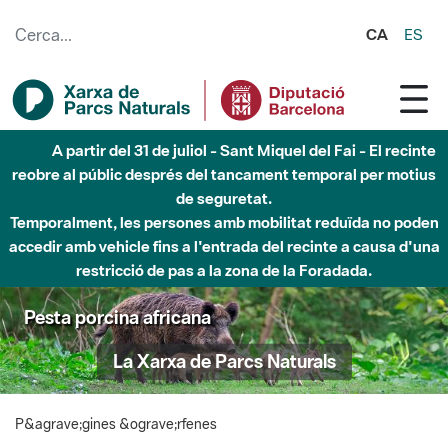
Salta al contingut principal
CA
ES
A partir del 31 de juliol - Sant Miquel del Fai - El recinte
reobre al públic després del tancament temporal per motius
de seguretat.
Temporalment, les persones amb mobilitat reduïda no poden
accedir amb vehicle fins a l'entrada del recinte a causa d'una
restricció de pas a la zona de la Foradada.
Pesta porcina africana
La Xarxa de Parcs Naturals
P&agrave;gines &ograve;rfenes