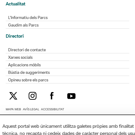
Actualitat
L'Informatiu dels Parcs
Gaudim als Parcs
Directori
Directori de contacte
Xarxes socials
Aplicacions mòbils
Bústia de suggeriments
Opineu sobre els parcs
MAPA WEB
AVÍS LEGAL
ACCESSIBILITAT
Diputació de Barcelona. Edifici Llacuna, 1a planta. Badajoz, 49. 08005
Aquest portal web únicament utilitza galetes pròpies amb finalitat
Barcelona. Tel. 934 022 428 / xarxaparcs@diba.cat
tècnica, no recapta ni cedeix dades de caràcter personal dels usu