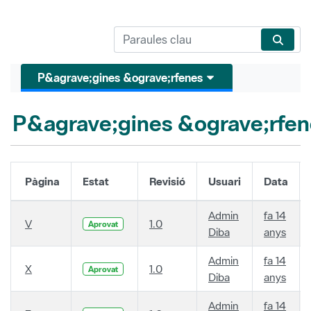
P&agrave;gines &ograve;rfenes
P&agrave;gines &ograve;rfen
Pàgina
Estat
Revisió
Usuari
Data
Admin
fa 14
V
1.0
Aprovat
Diba
anys
Admin
fa 14
X
1.0
Aprovat
Diba
anys
Admin
fa 14