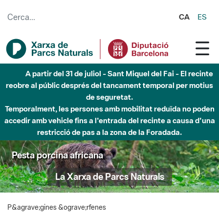
Salta al contingut principal
CA
ES
A partir del 31 de juliol - Sant Miquel del Fai - El recinte
reobre al públic després del tancament temporal per motius
de seguretat.
Temporalment, les persones amb mobilitat reduïda no poden
accedir amb vehicle fins a l'entrada del recinte a causa d'una
restricció de pas a la zona de la Foradada.
Pesta porcina africana
La Xarxa de Parcs Naturals
P&agrave;gines &ograve;rfenes