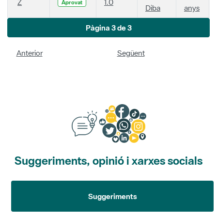
Z
1.0
Aprovat
Diba
anys
Pàgina 3 de 3
Anterior
Següent
Suggeriments, opinió i xarxes socials
Suggeriments