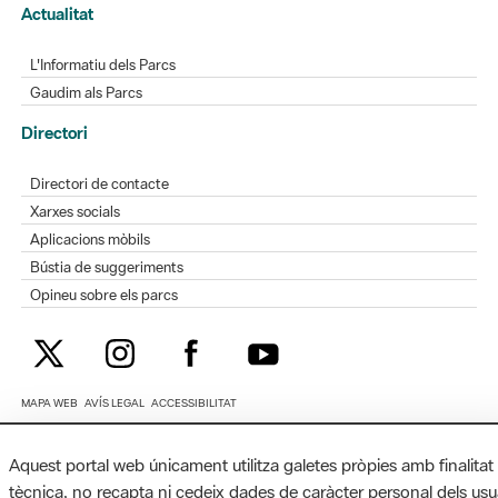
Actualitat
L'Informatiu dels Parcs
Gaudim als Parcs
Directori
Directori de contacte
Xarxes socials
Aplicacions mòbils
Bústia de suggeriments
Opineu sobre els parcs
MAPA WEB
AVÍS LEGAL
ACCESSIBILITAT
Diputació de Barcelona. Edifici Llacuna, 1a planta. Badajoz, 49. 08005
Aquest portal web únicament utilitza galetes pròpies amb finalitat
Barcelona. Tel. 934 022 428 / xarxaparcs@diba.cat
tècnica, no recapta ni cedeix dades de caràcter personal dels usu