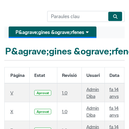
P&agrave;gines &ograve;rfenes
P&agrave;gines &ograve;rfen
Pàgina
Estat
Revisió
Usuari
Data
Admin
fa 14
V
1.0
Aprovat
Diba
anys
Admin
fa 14
X
1.0
Aprovat
Diba
anys
Admin
fa 14