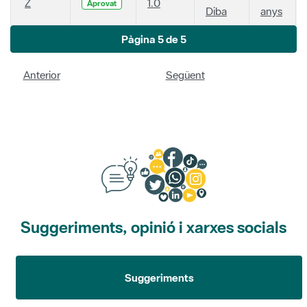
Z
1.0
Aprovat
Diba
anys
Pàgina 5 de 5
Anterior
Següent
Suggeriments, opinió i xarxes socials
Suggeriments