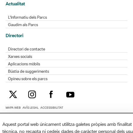
Actualitat
L'Informatiu dels Parcs
Gaudim als Parcs
Directori
Directori de contacte
Xarxes socials
Aplicacions mòbils
Bústia de suggeriments
Opineu sobre els parcs
MAPA WEB
AVÍS LEGAL
ACCESSIBILITAT
Diputació de Barcelona. Edifici Llacuna, 1a planta. Badajoz, 49. 08005
Aquest portal web únicament utilitza galetes pròpies amb finalitat
Barcelona. Tel. 934 022 428 / xarxaparcs@diba.cat
tècnica, no recapta ni cedeix dades de caràcter personal dels usu