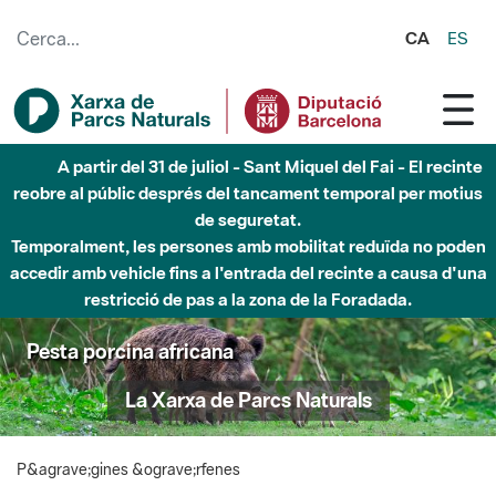
Salta al contingut principal
CA
ES
A partir del 31 de juliol - Sant Miquel del Fai - El recinte
reobre al públic després del tancament temporal per motius
de seguretat.
Temporalment, les persones amb mobilitat reduïda no poden
accedir amb vehicle fins a l'entrada del recinte a causa d'una
restricció de pas a la zona de la Foradada.
Pesta porcina africana
La Xarxa de Parcs Naturals
P&agrave;gines &ograve;rfenes