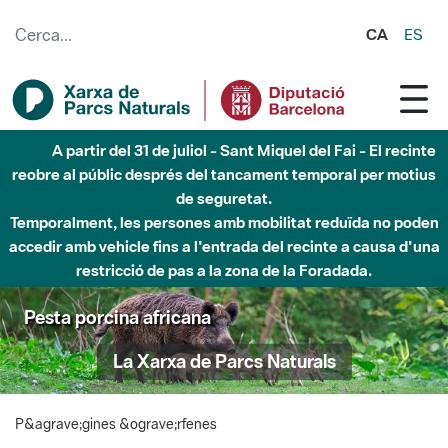
Salta al contingut principal
CA
ES
A partir del 31 de juliol - Sant Miquel del Fai - El recinte
reobre al públic després del tancament temporal per motius
de seguretat.
Temporalment, les persones amb mobilitat reduïda no poden
accedir amb vehicle fins a l'entrada del recinte a causa d'una
restricció de pas a la zona de la Foradada.
Pesta porcina africana
La Xarxa de Parcs Naturals
P&agrave;gines &ograve;rfenes