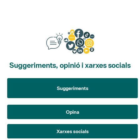
Suggeriments, opinió i xarxes socials
Suggeriments
Opina
Xarxes socials