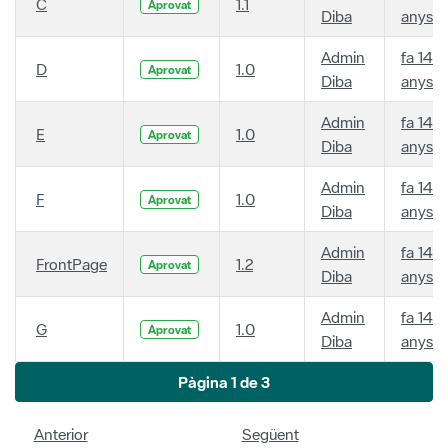
C
1.1
Aprovat
Diba
anys
Admin
fa 14
D
1.0
Aprovat
Diba
anys
Admin
fa 14
E
1.0
Aprovat
Diba
anys
Admin
fa 14
F
1.0
Aprovat
Diba
anys
Admin
fa 14
FrontPage
1.2
Aprovat
Diba
anys
Admin
fa 14
G
1.0
Aprovat
Diba
anys
Pàgina 1 de 3
Anterior
Següent