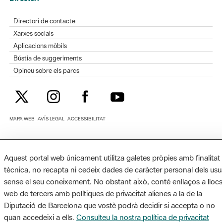
Directori de contacte
Xarxes socials
Aplicacions mòbils
Bústia de suggeriments
Opineu sobre els parcs
MAPA WEB
AVÍS LEGAL
ACCESSIBILITAT
Diputació de Barcelona. Edifici Llacuna, 1a planta. Badajoz, 49. 08005
Barcelona. Tel. 934 022 428 / xarxaparcs@diba.cat
Aquest portal web únicament utilitza galetes pròpies amb finalitat
tècnica, no recapta ni cedeix dades de caràcter personal dels usu
sense el seu coneixement. No obstant això, conté enllaços a lloc
web de tercers amb polítiques de privacitat alienes a la de la
Diputació de Barcelona que vostè podrà decidir si accepta o no
quan accedeixi a ells.
Consulteu la nostra política de privacitat