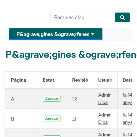
P&agrave;gines &ograve;rfenes
P&agrave;gines &ograve;rfen
Pàgina
Estat
Revisió
Usuari
Data
Admin
fa 14
A
1.2
Aprovat
Diba
anys
Admin
fa 14
B
1.1
Aprovat
Diba
anys
Admin
fa 14