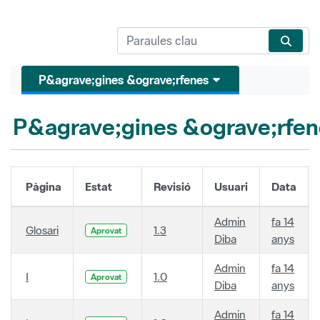
P&agrave;gines &ograve;rfenes
P&agrave;gines &ograve;rfen
Pàgina
Estat
Revisió
Usuari
Data
Admin
fa 14
Glosari
1.3
Aprovat
Diba
anys
Admin
fa 14
I
1.0
Aprovat
Diba
anys
Admin
fa 14