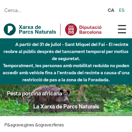
Salta al contingut principal
CA
ES
A partir del 31 de juliol - Sant Miquel del Fai - El recinte
reobre al públic després del tancament temporal per motius
de seguretat.
Temporalment, les persones amb mobilitat reduïda no poden
accedir amb vehicle fins a l'entrada del recinte a causa d'una
restricció de pas a la zona de la Foradada.
Pesta porcina africana
La Xarxa de Parcs Naturals
P&agrave;gines &ograve;rfenes