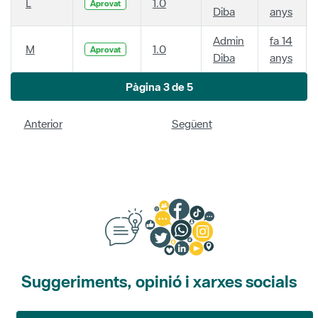
L
1.0
Aprovat
Diba
anys
Admin
fa 14
M
1.0
Aprovat
Diba
anys
Pàgina 3 de 5
Anterior
Següent
Suggeriments, opinió i xarxes socials