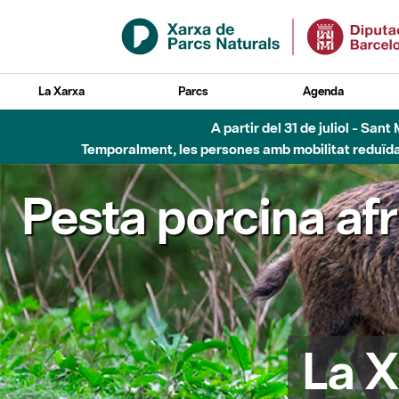
Salta al contingut principal
La Xarxa
Parcs
Agenda
A partir del 31 de juliol - Sa
Temporalment, les persones amb mobilitat reduïda n
Pesta porcina af
La X