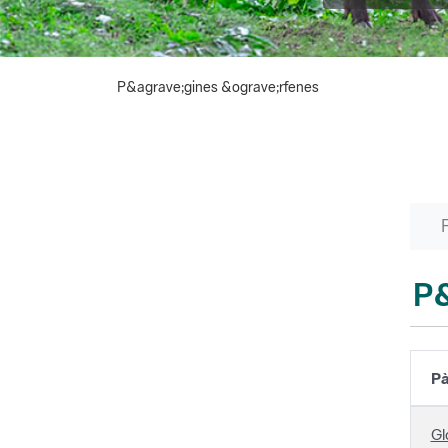
P&agrave;gines &ograve;rfenes
P&
Pà
Gl