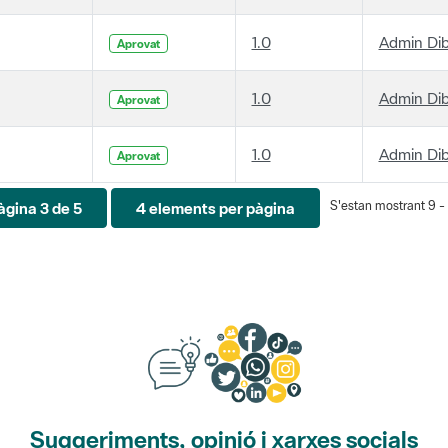
1.0
Admin Di
Aprovat
1.0
Admin Di
Aprovat
1.0
Admin Di
Aprovat
S'estan mostrant 9 - 1
àgina 3 de 5
4 elements per pàgina
Suggeriments, opinió i xarxes socials