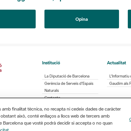
Opina
Institució
Actualitat
La Diputació de Barcelona
L'Informatiu 
Gerència de Serveis d'Espais
Gaudim als 
Naturals
Contacte
s amb finalitat tècnica, no recapta ni cedeix dades de caràcter
 obstant això, conté enllaços a llocs web de tercers amb
ó de Barcelona que vostè podrà decidir si accepta o no quan
Diputació de Barcelona. Edifici Llacuna, 1a planta.
citat