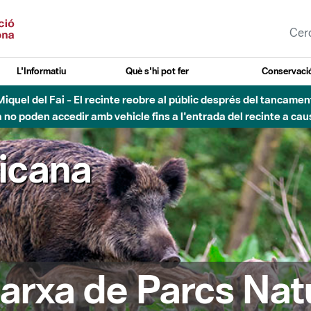
L'Informatiu
Què s'hi pot fer
Conservació
nt Miquel del Fai - El recinte reobre al públic després del tancam
o poden accedir amb vehicle fins a l'entrada del recinte a caus
ricana
arxa de Parcs Nat