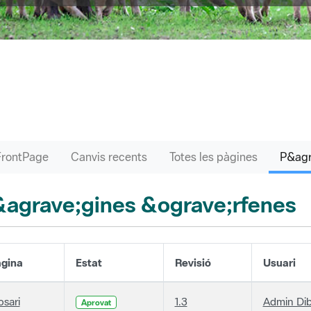
FrontPage
Canvis recents
Totes les pàgines
agrave;gines &ograve;rfenes
gina
Estat
Revisió
Usuari
osari
1.3
Admin Di
Aprovat