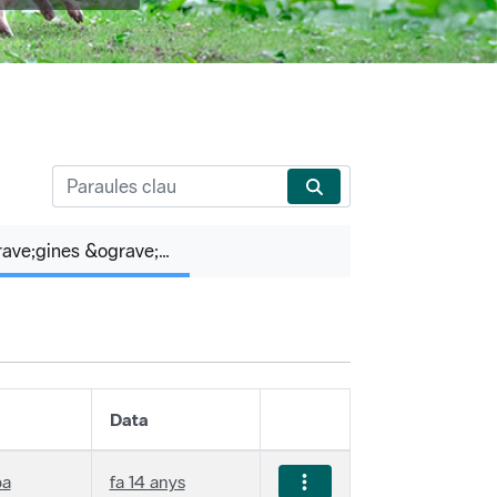
P&agrave;gines &ograve;rfenes
Data
ba
fa 14 anys