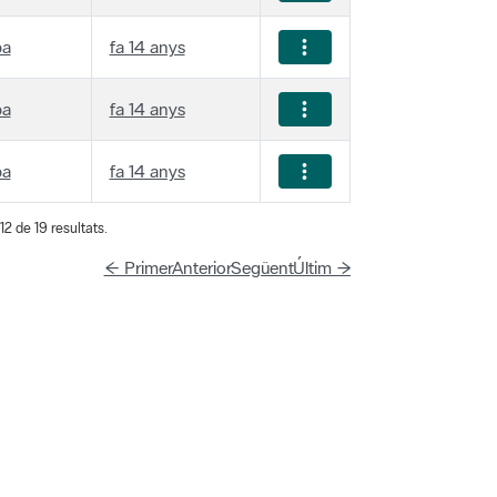
ba
fa 14 anys
ba
fa 14 anys
ba
fa 14 anys
2 de 19 resultats.
← Primer
Anterior
Següent
Últim →