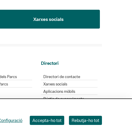
Xarxes socials
Directori
dels Parcs
Directori de contacte
Parcs
Xarxes socials
Aplicacions mòbils
Bústia de suggeriments
Opineu sobre els parcs
Configuració
Accepta-ho tot
Rebutja-ho tot
 Badajoz, 49. 08005 Barcelona. Tel. 934 022 428