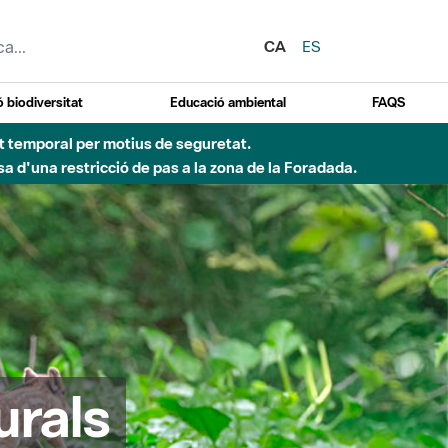
CA
ES
 biodiversitat
Educació ambiental
FAQS
ent temporal per motius de seguretat.
a d'una restricció de pas a la zona de la Foradada.
urals