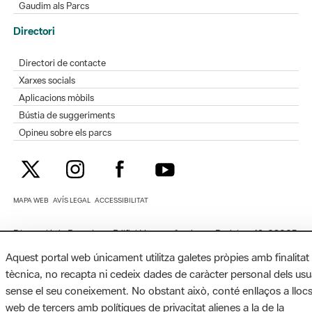
Gaudim als Parcs
Directori
Directori de contacte
Xarxes socials
Aplicacions mòbils
Bústia de suggeriments
Opineu sobre els parcs
MAPA WEB
AVÍS LEGAL
ACCESSIBILITAT
Diputació de Barcelona. Edifici Llacuna, 1a planta. Badajoz, 49. 08005
Barcelona. Tel. 934 022 428 / xarxaparcs@diba.cat
Aquest portal web únicament utilitza galetes pròpies amb finalitat
tècnica, no recapta ni cedeix dades de caràcter personal dels usu
sense el seu coneixement. No obstant això, conté enllaços a lloc
web de tercers amb polítiques de privacitat alienes a la de la