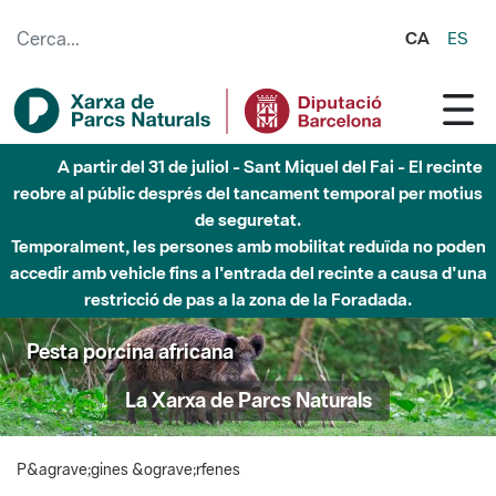
Salta al contingut principal
CA
ES
A partir del 31 de juliol - Sant Miquel del Fai - El recinte
reobre al públic després del tancament temporal per motius
de seguretat.
Temporalment, les persones amb mobilitat reduïda no poden
accedir amb vehicle fins a l'entrada del recinte a causa d'una
restricció de pas a la zona de la Foradada.
Pesta porcina africana
La Xarxa de Parcs Naturals
P&agrave;gines &ograve;rfenes