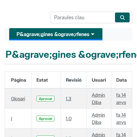
P&agrave;gines &ograve;rfenes
P&agrave;gines &ograve;rfen
Pàgina
Estat
Revisió
Usuari
Data
Admin
fa 14
Glosari
1.3
Aprovat
Diba
anys
Admin
fa 14
I
1.0
Aprovat
Diba
anys
Admin
fa 14