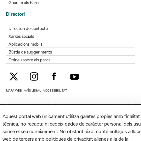
Gaudim als Parcs
Directori
Directori de contacte
Xarxes socials
Aplicacions mòbils
Bústia de suggeriments
Opineu sobre els parcs
MAPA WEB
AVÍS LEGAL
ACCESSIBILITAT
Diputació de Barcelona. Edifici Llacuna, 1a planta. Badajoz, 49. 08005
Barcelona. Tel. 934 022 428 / xarxaparcs@diba.cat
Aquest portal web únicament utilitza galetes pròpies amb finalitat
tècnica, no recapta ni cedeix dades de caràcter personal dels usu
sense el seu coneixement. No obstant això, conté enllaços a lloc
web de tercers amb polítiques de privacitat alienes a la de la