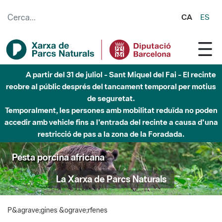
Salta al contingut principal
CA
ES
A partir del 31 de juliol - Sant Miquel del Fai - El recinte
reobre al públic després del tancament temporal per motius
de seguretat.
Temporalment, les persones amb mobilitat reduïda no poden
accedir amb vehicle fins a l'entrada del recinte a causa d'una
restricció de pas a la zona de la Foradada.
Pesta porcina africana
La Xarxa de Parcs Naturals
P&agrave;gines &ograve;rfenes