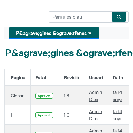
P&agrave;gines &ograve;rfenes
P&agrave;gines &ograve;rfen
Pàgina
Estat
Revisió
Usuari
Data
Admin
fa 14
Glosari
1.3
Aprovat
Diba
anys
Admin
fa 14
I
1.0
Aprovat
Diba
anys
Admin
fa 14