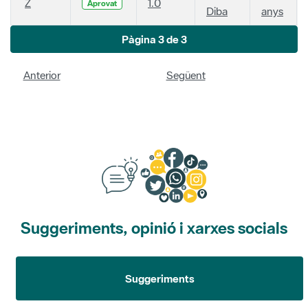
Z
1.0
Aprovat
Diba
anys
Pàgina 3 de 3
Anterior
Següent
Suggeriments, opinió i xarxes socials
Suggeriments