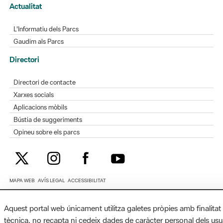
Actualitat
L'Informatiu dels Parcs
Gaudim als Parcs
Directori
Directori de contacte
Xarxes socials
Aplicacions mòbils
Bústia de suggeriments
Opineu sobre els parcs
MAPA WEB
AVÍS LEGAL
ACCESSIBILITAT
Diputació de Barcelona. Edifici Llacuna, 1a planta. Badajoz, 49. 08005
Aquest portal web únicament utilitza galetes pròpies amb finalitat
Barcelona. Tel. 934 022 428 / xarxaparcs@diba.cat
tècnica, no recapta ni cedeix dades de caràcter personal dels usu