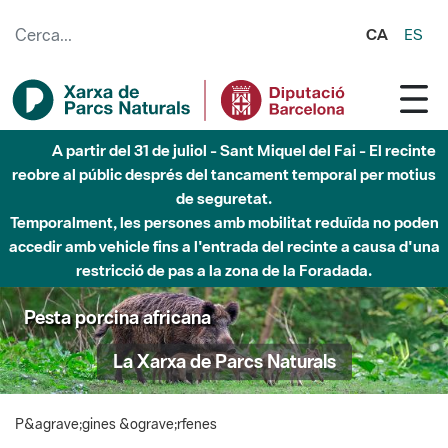
Salta al contingut principal
CA
ES
A partir del 31 de juliol - Sant Miquel del Fai - El recinte
reobre al públic després del tancament temporal per motius
de seguretat.
Temporalment, les persones amb mobilitat reduïda no poden
accedir amb vehicle fins a l'entrada del recinte a causa d'una
restricció de pas a la zona de la Foradada.
Pesta porcina africana
La Xarxa de Parcs Naturals
P&agrave;gines &ograve;rfenes