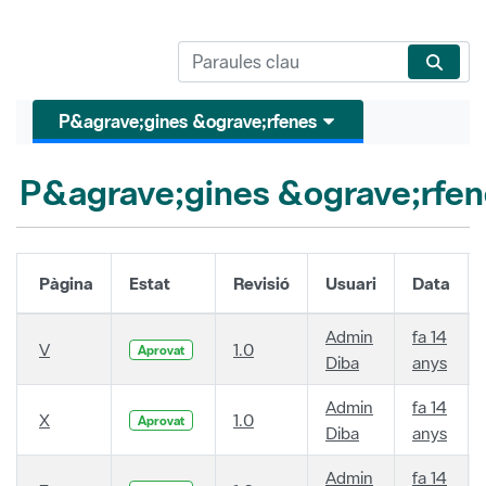
P&agrave;gines &ograve;rfenes
P&agrave;gines &ograve;rfen
Pàgina
Estat
Revisió
Usuari
Data
Admin
fa 14
V
1.0
Aprovat
Diba
anys
Admin
fa 14
X
1.0
Aprovat
Diba
anys
Admin
fa 14