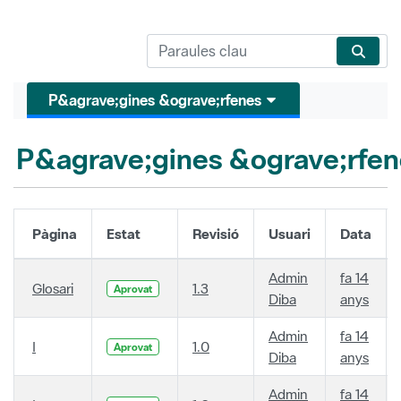
P&agrave;gines &ograve;rfenes
P&agrave;gines &ograve;rfen
Pàgina
Estat
Revisió
Usuari
Data
Admin
fa 14
Glosari
1.3
Aprovat
Diba
anys
Admin
fa 14
I
1.0
Aprovat
Diba
anys
Admin
fa 14