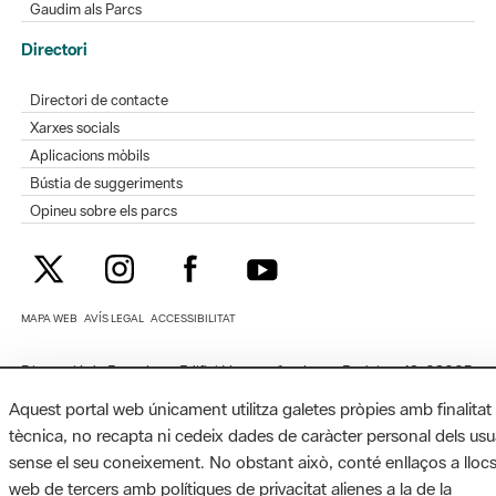
Gaudim als Parcs
Directori
Directori de contacte
Xarxes socials
Aplicacions mòbils
Bústia de suggeriments
Opineu sobre els parcs
MAPA WEB
AVÍS LEGAL
ACCESSIBILITAT
Diputació de Barcelona. Edifici Llacuna, 1a planta. Badajoz, 49. 08005
Barcelona. Tel. 934 022 428 / xarxaparcs@diba.cat
Aquest portal web únicament utilitza galetes pròpies amb finalitat
tècnica, no recapta ni cedeix dades de caràcter personal dels usu
sense el seu coneixement. No obstant això, conté enllaços a lloc
web de tercers amb polítiques de privacitat alienes a la de la