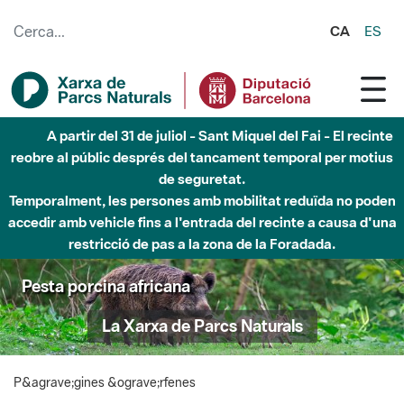
Salta al contingut principal
CA
ES
A partir del 31 de juliol - Sant Miquel del Fai - El recinte
reobre al públic després del tancament temporal per motius
de seguretat.
Temporalment, les persones amb mobilitat reduïda no poden
accedir amb vehicle fins a l'entrada del recinte a causa d'una
restricció de pas a la zona de la Foradada.
Pesta porcina africana
La Xarxa de Parcs Naturals
P&agrave;gines &ograve;rfenes