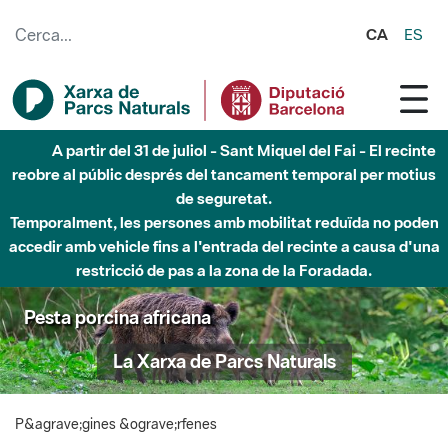
Salta al contingut principal
CA
ES
A partir del 31 de juliol - Sant Miquel del Fai - El recinte
reobre al públic després del tancament temporal per motius
de seguretat.
Temporalment, les persones amb mobilitat reduïda no poden
accedir amb vehicle fins a l'entrada del recinte a causa d'una
restricció de pas a la zona de la Foradada.
Pesta porcina africana
La Xarxa de Parcs Naturals
P&agrave;gines &ograve;rfenes