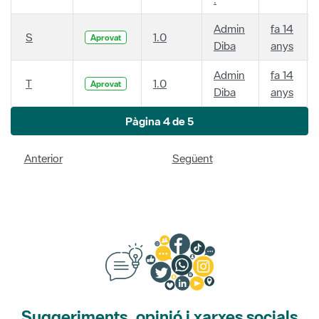
Admin
fa 14
S
1.0
Aprovat
Diba
anys
Admin
fa 14
T
1.0
Aprovat
Diba
anys
Pàgina 4 de 5
Anterior
Següent
Suggeriments, opinió i xarxes socials