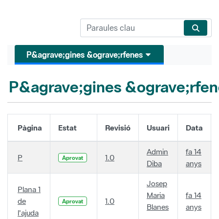
P&agrave;gines &ograve;rfenes
P&agrave;gines &ograve;rfen
Pàgina
Estat
Revisió
Usuari
Data
Admin
fa 14
P
1.0
Aprovat
Diba
anys
Josep
Plana 1
Maria
fa 14
de
1.0
Aprovat
Blanes
anys
l'ajuda
.