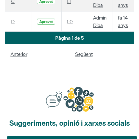
C
1.1
Aprovat
Diba
anys
Admin
fa 14
D
1.0
Aprovat
Diba
anys
Pàgina 1 de 5
Anterior
Següent
Suggeriments, opinió i xarxes socials