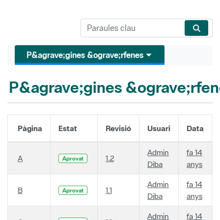
P&agrave;gines &ograve;rfenes
P&agrave;gines &ograve;rfen
Pàgina
Estat
Revisió
Usuari
Data
Admin
fa 14
A
1.2
Aprovat
Diba
anys
Admin
fa 14
B
1.1
Aprovat
Diba
anys
Admin
fa 14