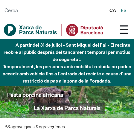
Salta al contingut principal
CA
ES
A partir del 31 de juliol - Sant Miquel del Fai - El recinte
reobre al públic després del tancament temporal per motius
de seguretat.
Temporalment, les persones amb mobilitat reduïda no poden
accedir amb vehicle fins a l'entrada del recinte a causa d'una
restricció de pas a la zona de la Foradada.
Pesta porcina africana
La Xarxa de Parcs Naturals
P&agrave;gines &ograve;rfenes