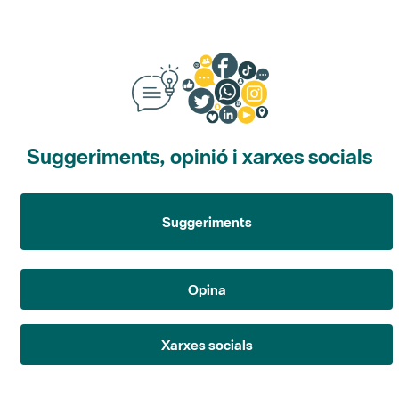
Suggeriments, opinió i xarxes socials
Suggeriments
Opina
Xarxes socials