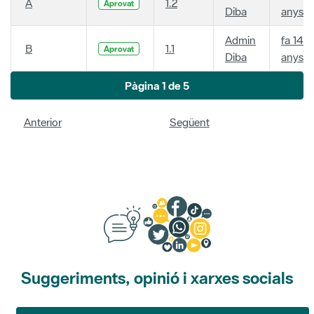
A
1.2
Aprovat
Diba
anys
Admin
fa 14
B
1.1
Aprovat
Diba
anys
Pàgina 1 de 5
Anterior
Següent
Suggeriments, opinió i xarxes socials