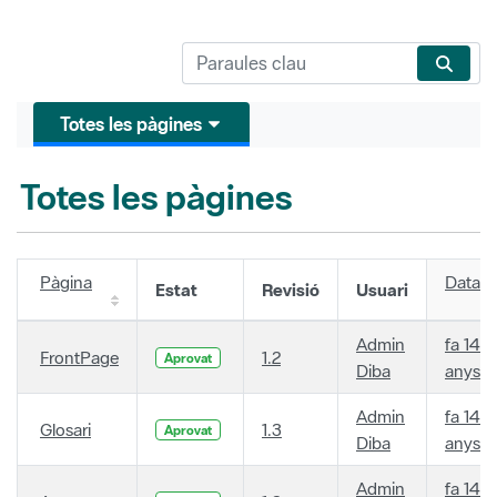
Totes les pàgines
Totes les pàgines
Pàgina
Data
Estat
Revisió
Usuari
Admin
fa 14
FrontPage
1.2
Aprovat
Diba
anys
Admin
fa 14
Glosari
1.3
Aprovat
Diba
anys
Admin
fa 14