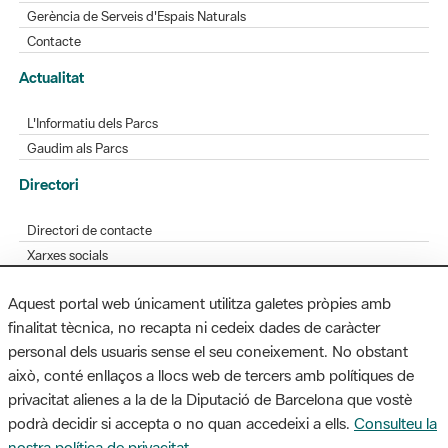
Gerència de Serveis d'Espais Naturals
Contacte
Actualitat
L'Informatiu dels Parcs
Gaudim als Parcs
Directori
Directori de contacte
Xarxes socials
Aplicacions mòbils
Aquest portal web únicament utilitza galetes pròpies amb
Bústia de suggeriments
finalitat tècnica, no recapta ni cedeix dades de caràcter
Opineu sobre els parcs
personal dels usuaris sense el seu coneixement. No obstant
això, conté enllaços a llocs web de tercers amb polítiques de
privacitat alienes a la de la Diputació de Barcelona que vostè
podrà decidir si accepta o no quan accedeixi a ells.
Consulteu la
MAPA WEB
AVÍS LEGAL
ACCESSIBILITAT
nostra política de privacitat