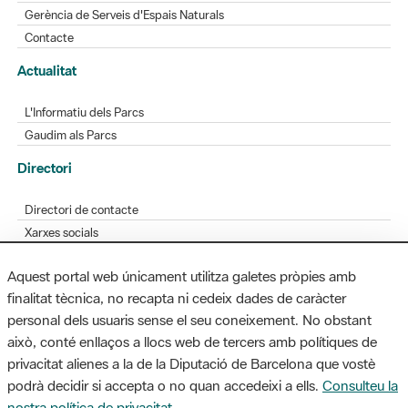
Gerència de Serveis d'Espais Naturals
Contacte
Actualitat
L'Informatiu dels Parcs
Gaudim als Parcs
Directori
Directori de contacte
Xarxes socials
Aplicacions mòbils
Aquest portal web únicament utilitza galetes pròpies amb
Bústia de suggeriments
finalitat tècnica, no recapta ni cedeix dades de caràcter
Opineu sobre els parcs
personal dels usuaris sense el seu coneixement. No obstant
això, conté enllaços a llocs web de tercers amb polítiques de
privacitat alienes a la de la Diputació de Barcelona que vostè
podrà decidir si accepta o no quan accedeixi a ells.
Consulteu la
MAPA WEB
AVÍS LEGAL
ACCESSIBILITAT
nostra política de privacitat