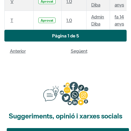
V
1.0
Aprovat
Diba
anys
Admin
fa 14
T
1.0
Aprovat
Diba
anys
Pàgina 1 de 5
Anterior
Següent
Suggeriments, opinió i xarxes socials