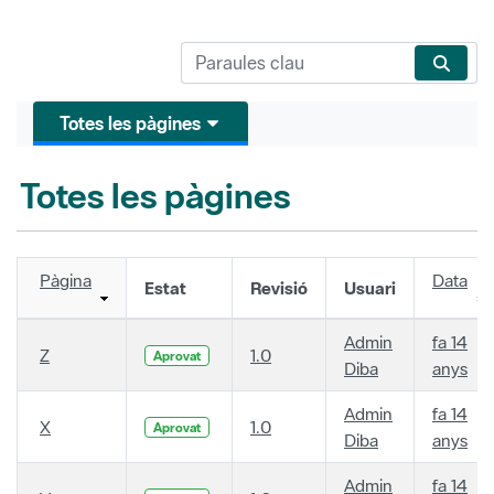
Totes les pàgines
Totes les pàgines
Pàgina
Data
Estat
Revisió
Usuari
Admin
fa 14
Z
1.0
Aprovat
Diba
anys
Admin
fa 14
X
1.0
Aprovat
Diba
anys
Admin
fa 14