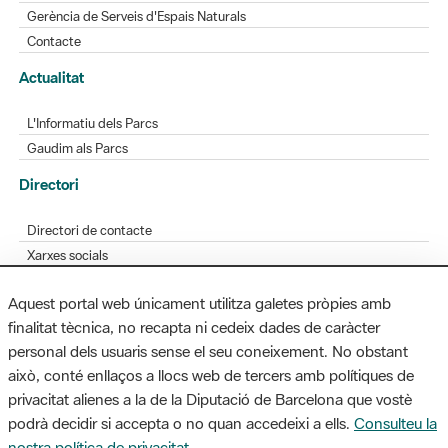
Gerència de Serveis d'Espais Naturals
Contacte
Actualitat
L'Informatiu dels Parcs
Gaudim als Parcs
Directori
Directori de contacte
Xarxes socials
Aplicacions mòbils
Aquest portal web únicament utilitza galetes pròpies amb
Bústia de suggeriments
finalitat tècnica, no recapta ni cedeix dades de caràcter
Opineu sobre els parcs
personal dels usuaris sense el seu coneixement. No obstant
això, conté enllaços a llocs web de tercers amb polítiques de
privacitat alienes a la de la Diputació de Barcelona que vostè
podrà decidir si accepta o no quan accedeixi a ells.
Consulteu la
MAPA WEB
AVÍS LEGAL
ACCESSIBILITAT
nostra política de privacitat