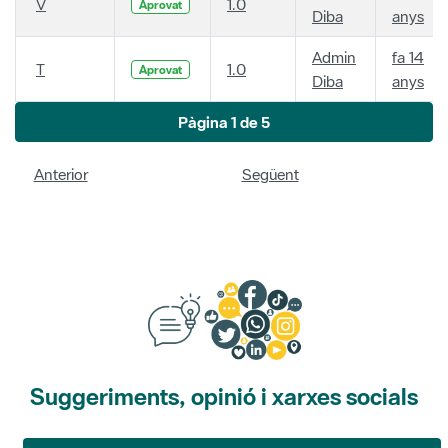
V
1.0
Aprovat
Diba
anys
Admin
fa 14
T
1.0
Aprovat
Diba
anys
Pàgina 1 de 5
Anterior
Següent
Suggeriments, opinió i xarxes socials