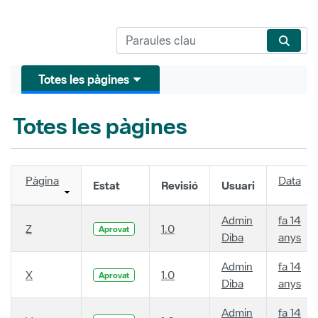
Totes les pàgines
Totes les pàgines
Pàgina
Data
Estat
Revisió
Usuari
Admin
fa 14
Z
1.0
Aprovat
Diba
anys
Admin
fa 14
X
1.0
Aprovat
Diba
anys
Admin
fa 14