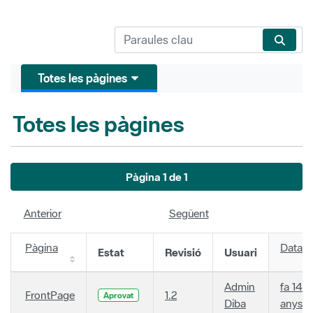
Totes les pàgines
Totes les pàgines
Pàgina 1 de 1
Anterior
Següent
Pàgina
Data
Estat
Revisió
Usuari
Admin
fa 14
FrontPage
1.2
Aprovat
Diba
anys