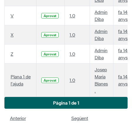
Admin
fa 14
V
1.0
Aprovat
Diba
anys
Admin
fa 14
X
1.0
Aprovat
Diba
anys
Admin
fa 14
Z
1.0
Aprovat
Diba
anys
Josep
Plana 1 de
Maria
fa 14
1.0
Aprovat
l'ajuda
Blanes
anys
.
Pàgina 1 de 1
Anterior
Següent