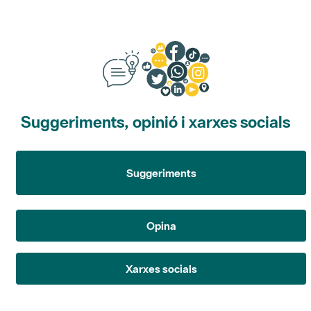
Suggeriments, opinió i xarxes socials
Suggeriments
Opina
Xarxes socials