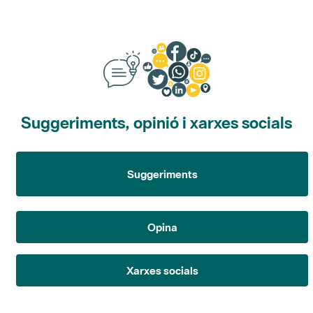
Suggeriments, opinió i xarxes socials
Suggeriments
Opina
Xarxes socials