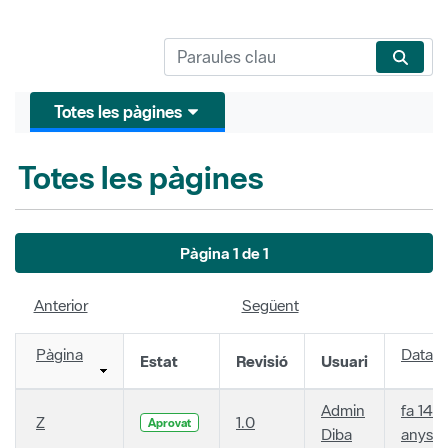
Totes les pàgines
Totes les pàgines
Pàgina 1 de 1
Anterior
Següent
Pàgina
Data
Estat
Revisió
Usuari
Admin
fa 14
Z
1.0
Aprovat
Diba
anys