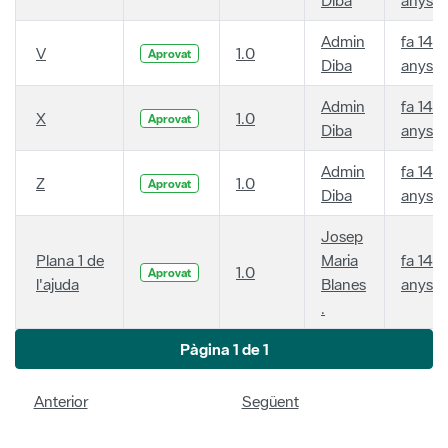
Admin
fa 14
V
1.0
Aprovat
Diba
anys
Admin
fa 14
X
1.0
Aprovat
Diba
anys
Admin
fa 14
Z
1.0
Aprovat
Diba
anys
Josep
Plana 1 de
Maria
fa 14
1.0
Aprovat
l'ajuda
Blanes
anys
.
Pàgina 1 de 1
Anterior
Següent