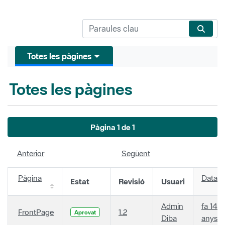
Totes les pàgines
Totes les pàgines
Pàgina 1 de 1
Anterior
Següent
Pàgina
Data
Estat
Revisió
Usuari
Admin
fa 14
FrontPage
1.2
Aprovat
Diba
anys