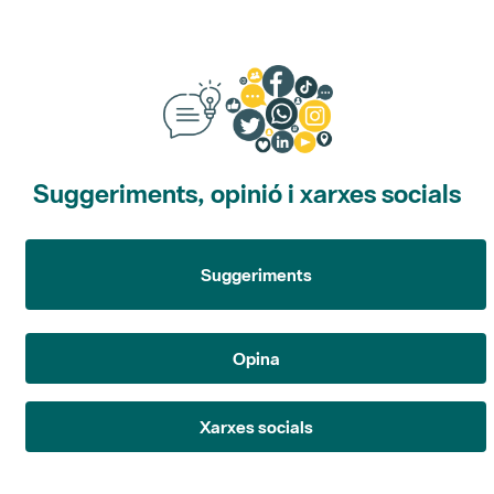
Suggeriments, opinió i xarxes socials
Suggeriments
Opina
Xarxes socials