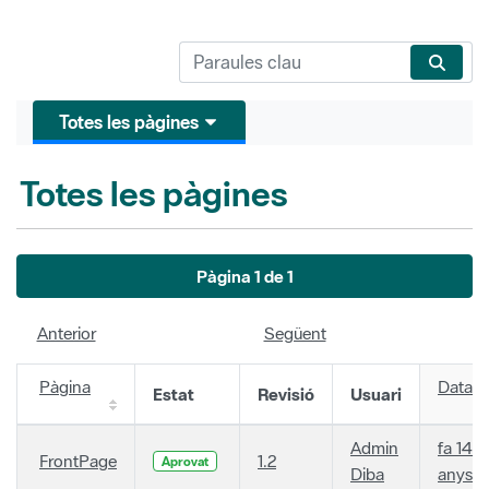
Totes les pàgines
Totes les pàgines
Pàgina 1 de 1
Anterior
Següent
Pàgina
Data
Estat
Revisió
Usuari
Admin
fa 14
FrontPage
1.2
Aprovat
Diba
anys