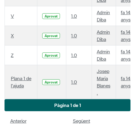
Admin
fa 14
V
1.0
Aprovat
Diba
anys
Admin
fa 14
X
1.0
Aprovat
Diba
anys
Admin
fa 14
Z
1.0
Aprovat
Diba
anys
Josep
Plana 1 de
Maria
fa 14
1.0
Aprovat
l'ajuda
Blanes
anys
.
Pàgina 1 de 1
Anterior
Següent