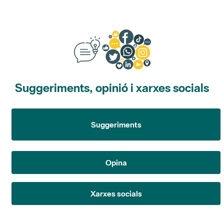
Suggeriments, opinió i xarxes socials
Suggeriments
Opina
Xarxes socials