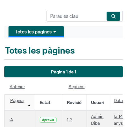
Totes les pàgines
Totes les pàgines
Pàgina 1 de 1
Anterior
Següent
Pàgina
Data
Estat
Revisió
Usuari
Admin
fa 14
A
1.2
Aprovat
Diba
anys