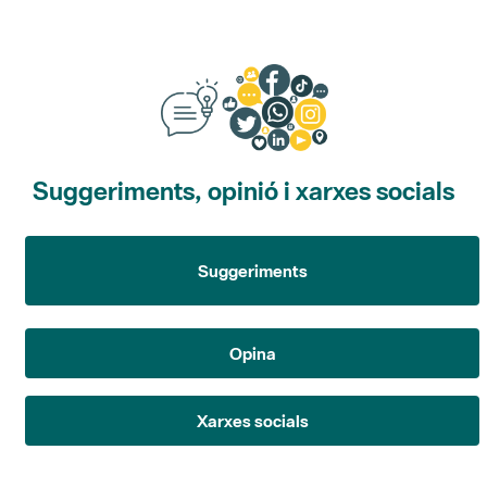
Suggeriments, opinió i xarxes socials
Suggeriments
Opina
Xarxes socials