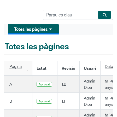
Totes les pàgines
Totes les pàgines
Pàgina
Data
Estat
Revisió
Usuari
Admin
fa 14
A
1.2
Aprovat
Diba
anys
Admin
fa 14
B
1.1
Aprovat
Diba
anys
Admin
fa 14