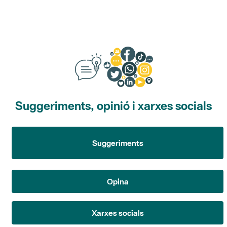
Suggeriments, opinió i xarxes socials
Suggeriments
Opina
Xarxes socials