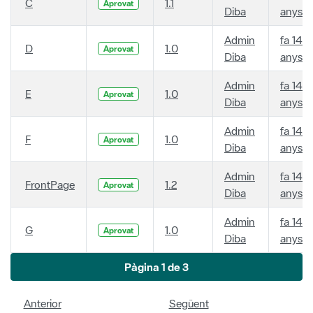
C
1.1
Aprovat
Diba
anys
Admin
fa 14
D
1.0
Aprovat
Diba
anys
Admin
fa 14
E
1.0
Aprovat
Diba
anys
Admin
fa 14
F
1.0
Aprovat
Diba
anys
Admin
fa 14
FrontPage
1.2
Aprovat
Diba
anys
Admin
fa 14
G
1.0
Aprovat
Diba
anys
Pàgina 1 de 3
Anterior
Següent