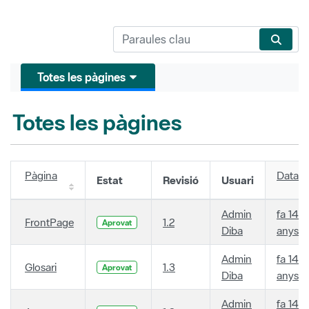
Totes les pàgines
Totes les pàgines
Pàgina
Data
Estat
Revisió
Usuari
Admin
fa 14
FrontPage
1.2
Aprovat
Diba
anys
Admin
fa 14
Glosari
1.3
Aprovat
Diba
anys
Admin
fa 14