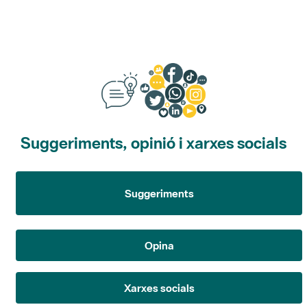
Suggeriments, opinió i xarxes socials
Suggeriments
Opina
Xarxes socials