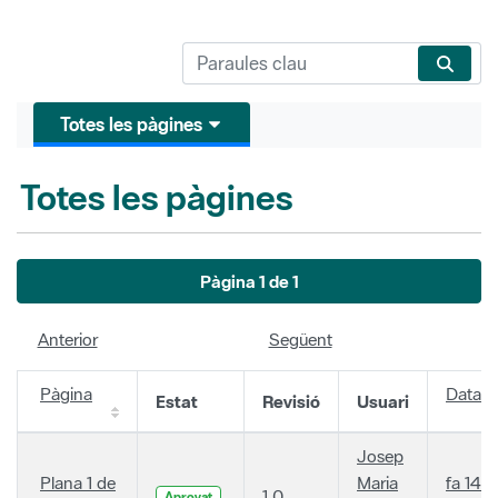
Totes les pàgines
Totes les pàgines
Pàgina 1 de 1
Anterior
Següent
Pàgina
Data
Estat
Revisió
Usuari
Josep
Plana 1 de
Maria
fa 14
1.0
Aprovat