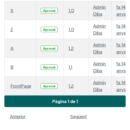
Admin
fa 14
X
1.0
Aprovat
Diba
anys
Admin
fa 14
Z
1.0
Aprovat
Diba
anys
Admin
fa 14
A
1.2
Aprovat
Diba
anys
Admin
fa 14
B
1.1
Aprovat
Diba
anys
Admin
fa 14
FrontPage
1.2
Aprovat
Diba
anys
Pàgina 1 de 1
Anterior
Següent