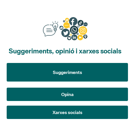
Suggeriments, opinió i xarxes socials
Suggeriments
Opina
Xarxes socials