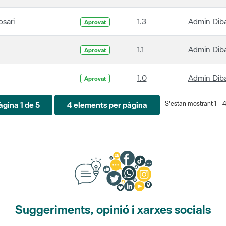
osari
1.3
Admin Dib
Aprovat
1.1
Admin Dib
Aprovat
1.0
Admin Dib
Aprovat
S'estan mostrant 1 - 4
àgina 1 de 5
4 elements per pàgina
Suggeriments, opinió i xarxes socials