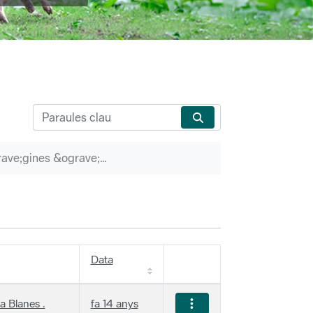
P&agrave;gines &ograve;rfenes
Data
a Blanes .
fa 14 anys