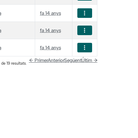
a
fa 14 anys
a
fa 14 anys
a
fa 14 anys
← Primer
Anterior
Següent
Últim →
 de 19 resultats.