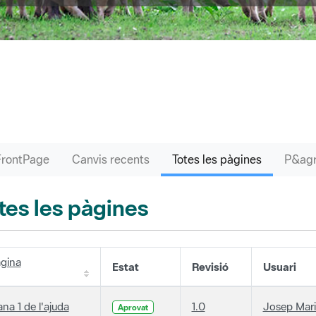
FrontPage
Canvis recents
Totes les pàgines
tes les pàgines
gina
Estat
Revisió
Usuari
ana 1 de l'ajuda
1.0
Josep Mari
Aprovat