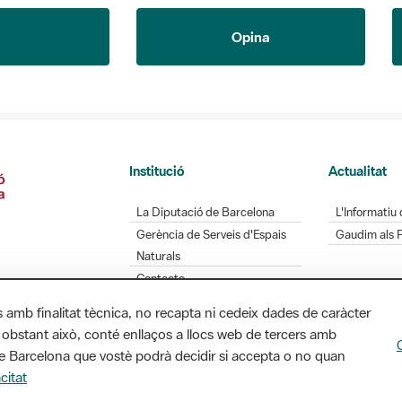
Opina
Institució
Actualitat
La Diputació de Barcelona
L'Informatiu 
Gerència de Serveis d'Espais
Gaudim als 
Naturals
Contacte
s amb finalitat tècnica, no recapta ni cedeix dades de caràcter
 obstant això, conté enllaços a llocs web de tercers amb
ó de Barcelona que vostè podrà decidir si accepta o no quan
Diputació de Barcelona. Edifici Llacuna, 1a planta.
citat
/ xarxaparcs@diba.cat