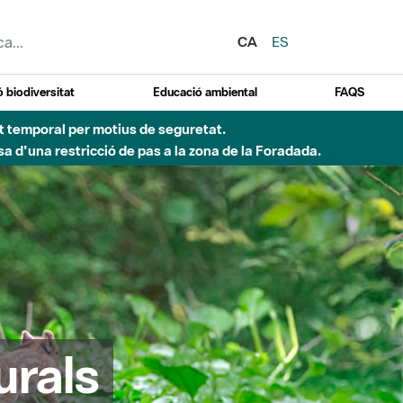
CA
ES
 biodiversitat
Educació ambiental
FAQS
ent temporal per motius de seguretat.
a d'una restricció de pas a la zona de la Foradada.
urals