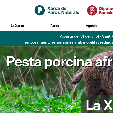
Salta al contingut principal
La Xarxa
Parcs
Agenda
A partir del 31 de juliol - Sa
Temporalment, les persones amb mobilitat reduïda n
Pesta porcina af
La X