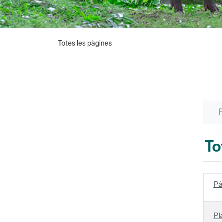
Totes les pàgines
To
Pà
Pl