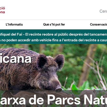
L'Informatiu
Què s'hi pot fer
Conservació
nt Miquel del Fai - El recinte reobre al públic després del tancam
o poden accedir amb vehicle fins a l'entrada del recinte a caus
ricana
arxa de Parcs Nat