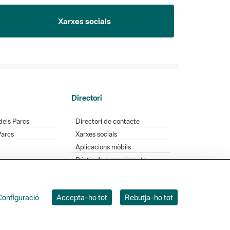
Xarxes socials
Directori
dels Parcs
Directori de contacte
Parcs
Xarxes socials
Aplicacions mòbils
Bústia de suggeriments
Opineu sobre els parcs
Configuració
Accepta-ho tot
Rebutja-ho tot
 Badajoz, 49. 08005 Barcelona. Tel. 934 022 428