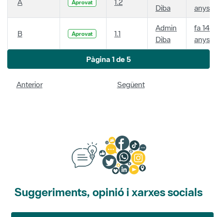
A
1.2
Aprovat
Diba
anys
Admin
fa 14
B
1.1
Aprovat
Diba
anys
Pàgina 1 de 5
Anterior
Següent
Suggeriments, opinió i xarxes socials