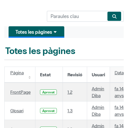
Totes les pàgines
Totes les pàgines
Pàgina
Data
Estat
Revisió
Usuari
Admin
fa 14
FrontPage
1.2
Aprovat
Diba
anys
Admin
fa 14
Glosari
1.3
Aprovat
Diba
anys
Admin
fa 14