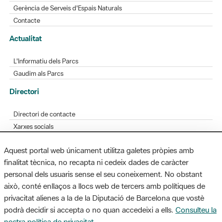
Gerència de Serveis d'Espais Naturals
Contacte
Actualitat
L'Informatiu dels Parcs
Gaudim als Parcs
Directori
Directori de contacte
Xarxes socials
Aplicacions mòbils
Aquest portal web únicament utilitza galetes pròpies amb
Bústia de suggeriments
finalitat tècnica, no recapta ni cedeix dades de caràcter
Opineu sobre els parcs
personal dels usuaris sense el seu coneixement. No obstant
això, conté enllaços a llocs web de tercers amb polítiques de
privacitat alienes a la de la Diputació de Barcelona que vostè
podrà decidir si accepta o no quan accedeixi a ells.
Consulteu la
MAPA WEB
AVÍS LEGAL
ACCESSIBILITAT
nostra política de privacitat