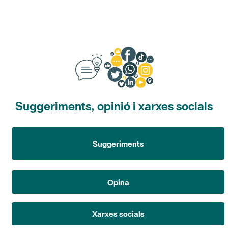
Suggeriments, opinió i xarxes socials
Suggeriments
Opina
Xarxes socials