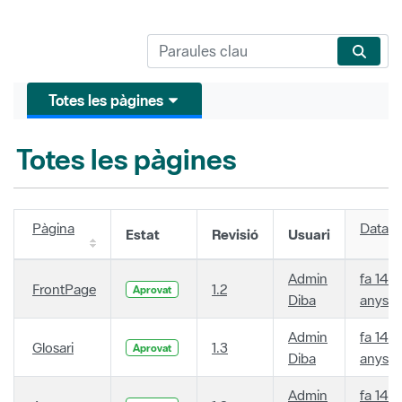
Totes les pàgines
Totes les pàgines
Pàgina
Data
Estat
Revisió
Usuari
Admin
fa 14
FrontPage
1.2
Aprovat
Diba
anys
Admin
fa 14
Glosari
1.3
Aprovat
Diba
anys
Admin
fa 14