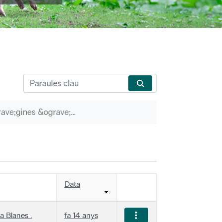
P&agrave;gines &ograve;rfenes
Data
a Blanes .
fa 14 anys