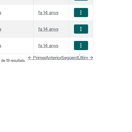
a
fa 14 anys
a
fa 14 anys
a
fa 14 anys
← Primer
Anterior
Següent
Últim →
 de 19 resultats.