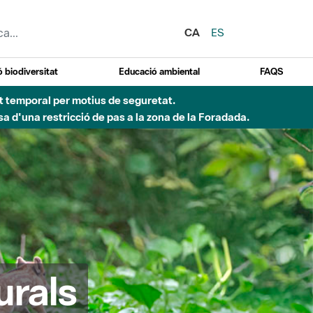
CA
ES
 biodiversitat
Educació ambiental
FAQS
ent temporal per motius de seguretat.
a d'una restricció de pas a la zona de la Foradada.
urals