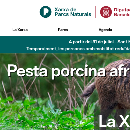
Salta al contingut principal
La Xarxa
Parcs
Agenda
A partir del 31 de juliol - Sa
Temporalment, les persones amb mobilitat reduïda n
Pesta porcina af
La X