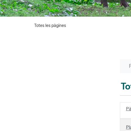
Totes les pàgines
To
Pà
Pl