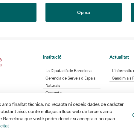
Opina
Institució
Actualitat
La Diputació de Barcelona
L'Informatiu 
Gerència de Serveis d'Espais
Gaudim als 
Naturals
Contacte
s amb finalitat tècnica, no recapta ni cedeix dades de caràcter
 obstant això, conté enllaços a llocs web de tercers amb
ó de Barcelona que vostè podrà decidir si accepta o no quan
Diputació de Barcelona. Edifici Llacuna, 1a planta.
citat
/ xarxaparcs@diba.cat