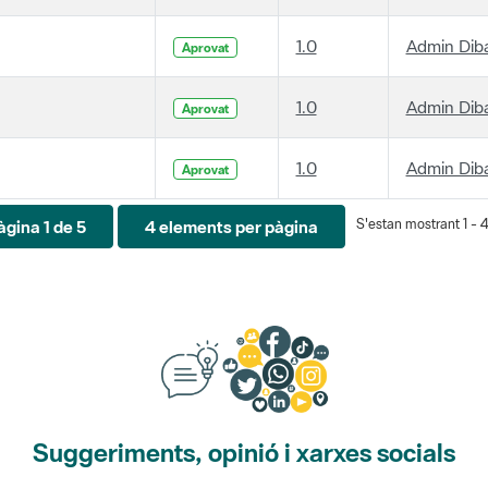
1.0
Admin Dib
Aprovat
1.0
Admin Dib
Aprovat
1.0
Admin Dib
Aprovat
S'estan mostrant 1 - 4
àgina 1 de 5
4 elements per pàgina
Suggeriments, opinió i xarxes socials