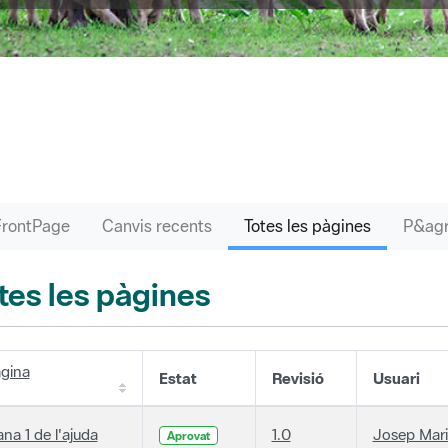
FrontPage
Canvis recents
Totes les pàgines
tes les pàgines
gina
Estat
Revisió
Usuari
ana 1 de l'ajuda
1.0
Josep Mari
Aprovat