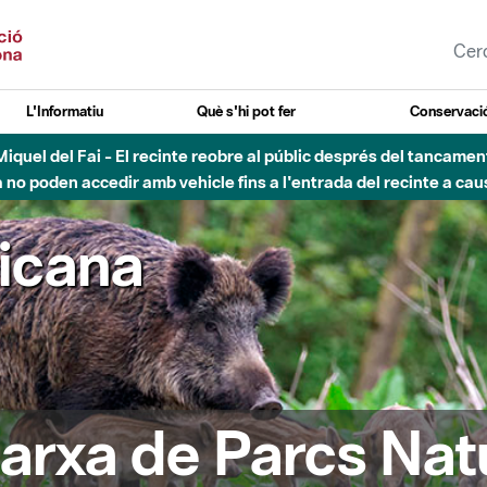
L'Informatiu
Què s'hi pot fer
Conservació
nt Miquel del Fai - El recinte reobre al públic després del tancam
o poden accedir amb vehicle fins a l'entrada del recinte a caus
ricana
arxa de Parcs Nat