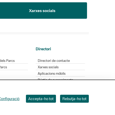
Xarxes socials
Directori
dels Parcs
Directori de contacte
Parcs
Xarxes socials
Aplicacions mòbils
Bústia de suggeriments
Opineu sobre els parcs
Configuració
Accepta-ho tot
Rebutja-ho tot
 Badajoz, 49. 08005 Barcelona. Tel. 934 022 428