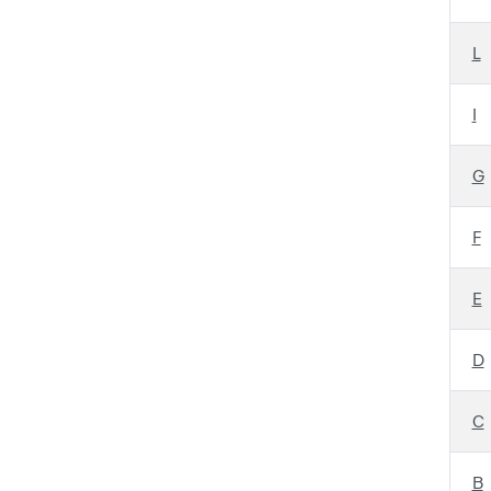
L
I
G
F
E
D
C
B