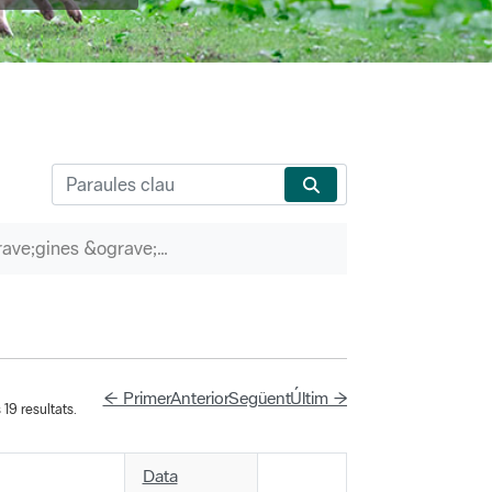
P&agrave;gines &ograve;rfenes
← Primer
Anterior
Següent
Últim →
19 resultats.
Data