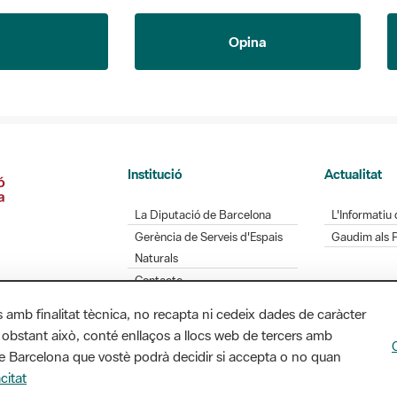
Opina
Institució
Actualitat
La Diputació de Barcelona
L'Informatiu 
Gerència de Serveis d'Espais
Gaudim als 
Naturals
Contacte
s amb finalitat tècnica, no recapta ni cedeix dades de caràcter
 obstant això, conté enllaços a llocs web de tercers amb
ó de Barcelona que vostè podrà decidir si accepta o no quan
Diputació de Barcelona. Edifici Llacuna, 1a planta.
citat
/ xarxaparcs@diba.cat