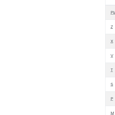
Pl
Z
X
V
T
S
P
M