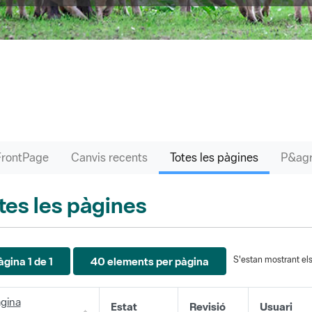
FrontPage
Canvis recents
Totes les pàgines
tes les pàgines
S'estan mostrant els 
àgina 1 de 1
40 elements per pàgina
gina
Estat
Revisió
Usuari