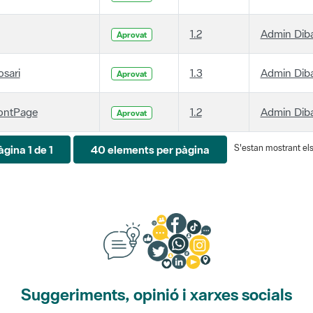
1.2
Admin Dib
Aprovat
osari
1.3
Admin Dib
Aprovat
ontPage
1.2
Admin Dib
Aprovat
S'estan mostrant els 
àgina 1 de 1
40 elements per pàgina
Suggeriments, opinió i xarxes socials