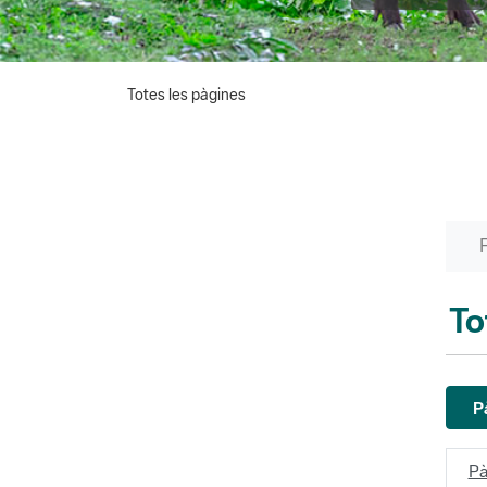
Totes les pàgines
To
P
Pà