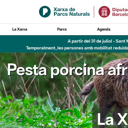
Salta al contingut principal
La Xarxa
Parcs
Agenda
6 d'agost - Parc Fl
Pesta porcina af
La X