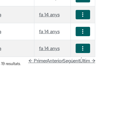
a
fa 14 anys
a
fa 14 anys
a
fa 14 anys
← Primer
Anterior
Següent
Últim →
19 resultats.