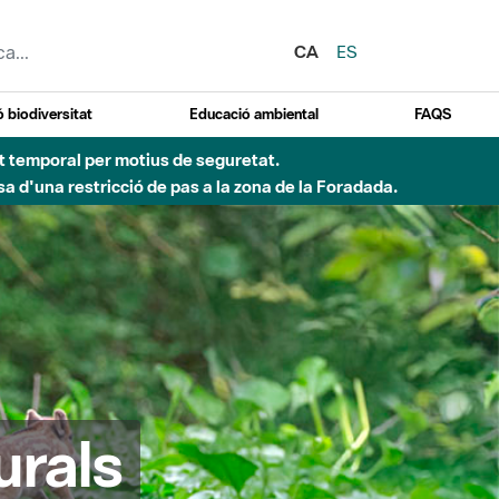
CA
ES
 biodiversitat
Educació ambiental
FAQS
Besòs per pluges intenses.
urals