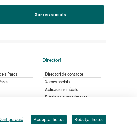
Xarxes socials
Directori
dels Parcs
Directori de contacte
Parcs
Xarxes socials
Aplicacions mòbils
Bústia de suggeriments
Opineu sobre els parcs
Configuració
Accepta-ho tot
Rebutja-ho tot
 Badajoz, 49. 08005 Barcelona. Tel. 934 022 428