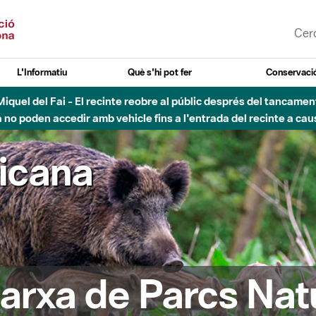
L'Informatiu
Què s'hi pot fer
Conservació
uvial Besòs - Activació de la Fase d'Alerta del Parc Fluvial del 
Tancats els accessos al Parc.
ricana
arxa de Parcs Nat