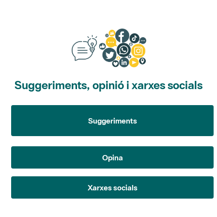
Suggeriments, opinió i xarxes socials
Suggeriments
Opina
Xarxes socials