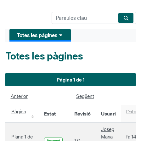
Totes les pàgines
Totes les pàgines
Pàgina 1 de 1
Anterior
Següent
Pàgina
Data
Estat
Revisió
Usuari
Josep
Plana 1 de
Maria
fa 14
1.0
Aprovat