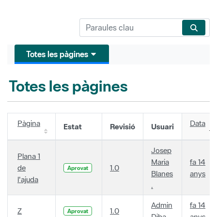
Totes les pàgines
Totes les pàgines
Pàgina
Data
Estat
Revisió
Usuari
Josep
Plana 1
Maria
fa 14
de
1.0
Aprovat
Blanes
anys
l'ajuda
.
Admin
fa 14
Z
1.0
Aprovat
Diba
anys