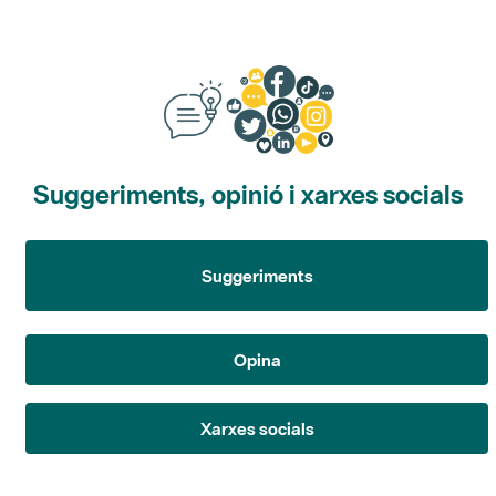
Suggeriments, opinió i xarxes socials
Suggeriments
Opina
Xarxes socials