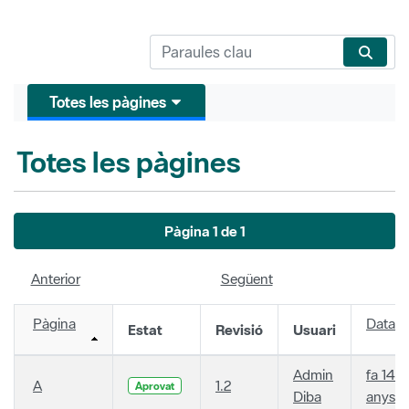
Totes les pàgines
Totes les pàgines
Pàgina 1 de 1
Anterior
Següent
Pàgina
Data
Estat
Revisió
Usuari
Admin
fa 14
A
1.2
Aprovat
Diba
anys