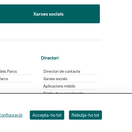
Xarxes socials
Directori
dels Parcs
Directori de contacte
Parcs
Xarxes socials
Aplicacions mòbils
Bústia de suggeriments
Opineu sobre els parcs
Configuració
Accepta-ho tot
Rebutja-ho tot
 Badajoz, 49. 08005 Barcelona. Tel. 934 022 428