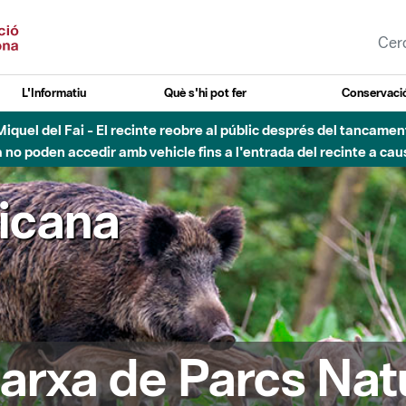
L'Informatiu
Què s'hi pot fer
Conservació
nt Miquel del Fai - El recinte reobre al públic després del tancam
o poden accedir amb vehicle fins a l'entrada del recinte a caus
ricana
arxa de Parcs Nat