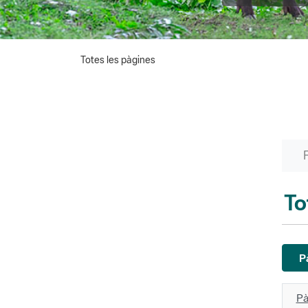
Totes les pàgines
To
P
Pà