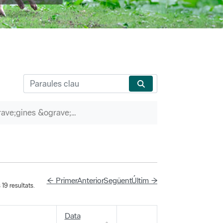
P&agrave;gines &ograve;rfenes
← Primer
Anterior
Següent
Últim →
19 resultats.
Data