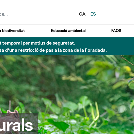
CA
ES
 biodiversitat
Educació ambiental
FAQS
ent temporal per motius de seguretat.
a d'una restricció de pas a la zona de la Foradada.
urals