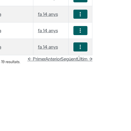
a
fa 14 anys
a
fa 14 anys
a
fa 14 anys
← Primer
Anterior
Següent
Últim →
19 resultats.