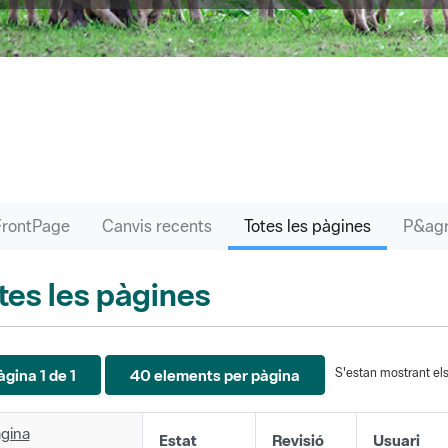
FrontPage
Canvis recents
Totes les pàgines
tes les pàgines
S'estan mostrant els 
àgina 1 de 1
40 elements per pàgina
gina
Estat
Revisió
Usuari