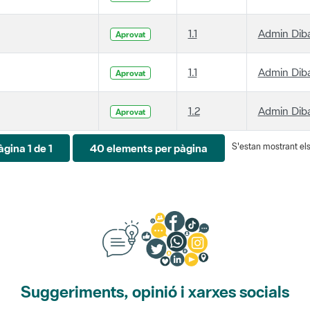
1.1
Admin Dib
Aprovat
1.1
Admin Dib
Aprovat
1.2
Admin Dib
Aprovat
S'estan mostrant els 
àgina 1 de 1
40 elements per pàgina
Suggeriments, opinió i xarxes socials