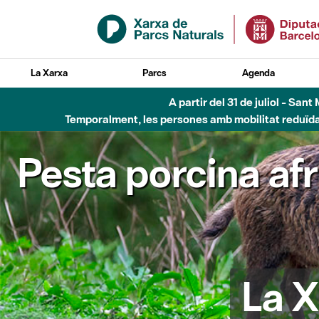
Salta al contingut principal
La Xarxa
Parcs
Agenda
A partir del 31 de juliol - Sa
Temporalment, les persones amb mobilitat reduïda n
Pesta porcina af
La X