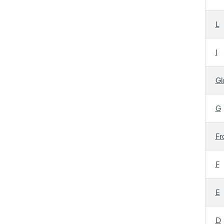
L
I
Gl
G
Fr
F
E
D