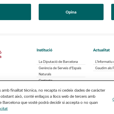
Opina
Institució
Actualitat
La Diputació de Barcelona
L'Informatiu 
Gerència de Serveis d'Espais
Gaudim als 
Naturals
Contacte
s amb finalitat tècnica, no recapta ni cedeix dades de caràcter
 obstant això, conté enllaços a llocs web de tercers amb
ó de Barcelona que vostè podrà decidir si accepta o no quan
Diputació de Barcelona. Edifici Llacuna, 1a planta.
citat
/ xarxaparcs@diba.cat