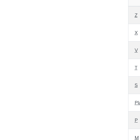
Z
X
V
T
S
Pl
P
M