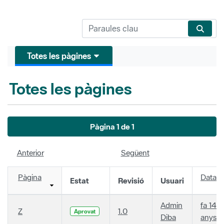
Totes les pàgines
Totes les pàgines
Pàgina 1 de 1
Anterior
Següent
Pàgina
Data
Estat
Revisió
Usuari
Admin
fa 14
Z
1.0
Aprovat
Diba
anys