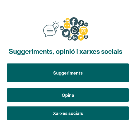
Suggeriments, opinió i xarxes socials
Suggeriments
Opina
Xarxes socials