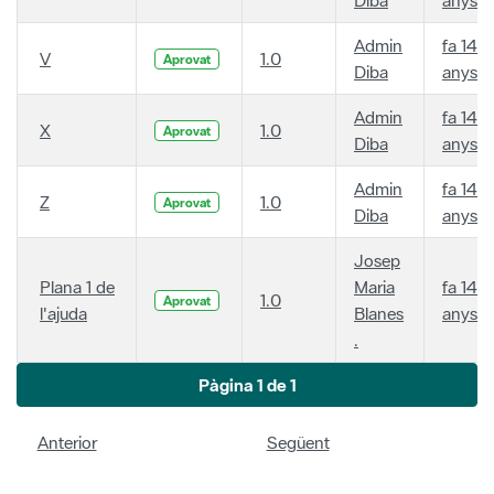
Admin
fa 14
V
1.0
Aprovat
Diba
anys
Admin
fa 14
X
1.0
Aprovat
Diba
anys
Admin
fa 14
Z
1.0
Aprovat
Diba
anys
Josep
Plana 1 de
Maria
fa 14
1.0
Aprovat
l'ajuda
Blanes
anys
.
Pàgina 1 de 1
Anterior
Següent