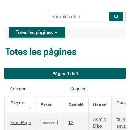
Totes les pàgines
Totes les pàgines
Pàgina 1 de 1
Anterior
Següent
Pàgina
Data
Estat
Revisió
Usuari
Admin
fa 14
FrontPage
1.2
Aprovat
Diba
anys