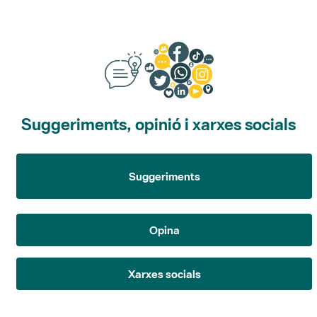
Suggeriments, opinió i xarxes socials
Suggeriments
Opina
Xarxes socials