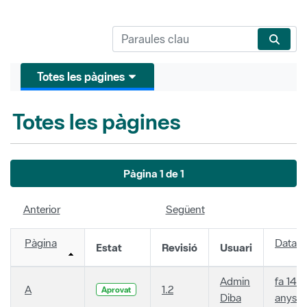
Totes les pàgines
Totes les pàgines
Pàgina 1 de 1
Anterior
Següent
Pàgina
Data
Estat
Revisió
Usuari
Admin
fa 14
A
1.2
Aprovat
Diba
anys