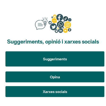
Suggeriments, opinió i xarxes socials
Suggeriments
Opina
Xarxes socials