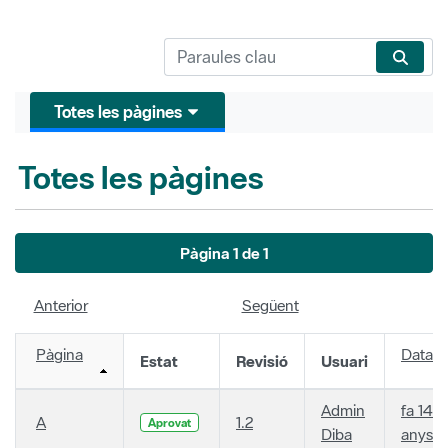
Totes les pàgines
Totes les pàgines
Pàgina 1 de 1
Anterior
Següent
Pàgina
Data
Estat
Revisió
Usuari
Admin
fa 14
A
1.2
Aprovat
Diba
anys