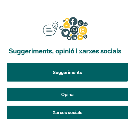
Suggeriments, opinió i xarxes socials
Suggeriments
Opina
Xarxes socials