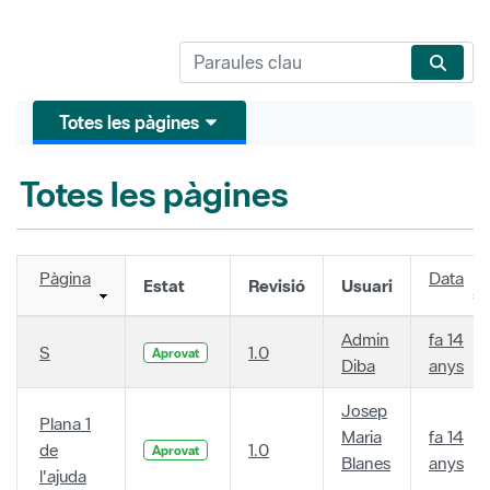
Totes les pàgines
Totes les pàgines
Pàgina
Data
Estat
Revisió
Usuari
Admin
fa 14
S
1.0
Aprovat
Diba
anys
Josep
Plana 1
Maria
fa 14
de
1.0
Aprovat
Blanes
anys
l'ajuda
.