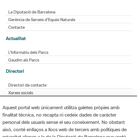
La Diputació de Barcelona
Gerència de Serveis d'Espais Naturals
Contacte
Actualitat
L'Informatiu dels Parcs
Gaudim als Parcs
Directori
Directori de contacte
Xarxes socials
Aplicacions mòbils
Aquest portal web únicament utilitza galetes pròpies amb
Bústia de suggeriments
finalitat tècnica, no recapta ni cedeix dades de caràcter
Opineu sobre els parcs
personal dels usuaris sense el seu coneixement. No obstant
això, conté enllaços a llocs web de tercers amb polítiques de
privacitat alienes a la de la Diputació de Barcelona que vostè