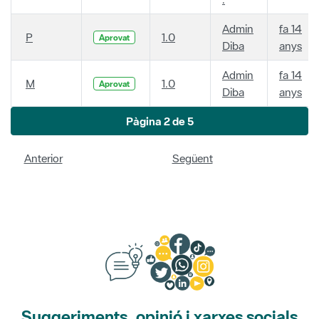
Admin
fa 14
P
1.0
Aprovat
Diba
anys
Admin
fa 14
M
1.0
Aprovat
Diba
anys
Pàgina 2 de 5
Anterior
Següent
Suggeriments, opinió i xarxes socials