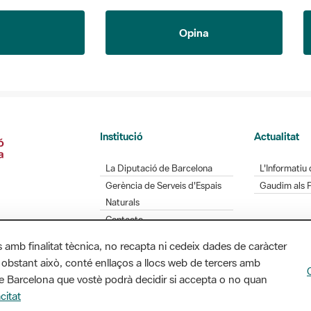
Opina
Institució
Actualitat
La Diputació de Barcelona
L'Informatiu 
Gerència de Serveis d'Espais
Gaudim als 
Naturals
Contacte
s amb finalitat tècnica, no recapta ni cedeix dades de caràcter
 obstant això, conté enllaços a llocs web de tercers amb
Diputació de Barcelona. Edifici Llacuna, 1a planta.
ó de Barcelona que vostè podrà decidir si accepta o no quan
/ xarxaparcs@diba.cat
citat