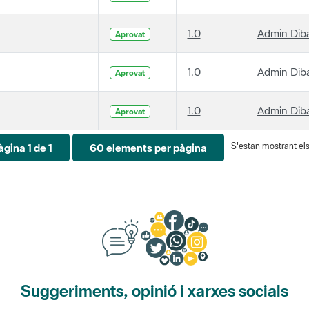
1.0
Admin Dib
Aprovat
1.0
Admin Dib
Aprovat
1.0
Admin Dib
Aprovat
S'estan mostrant els 
àgina 1 de 1
60 elements per pàgina
Suggeriments, opinió i xarxes socials