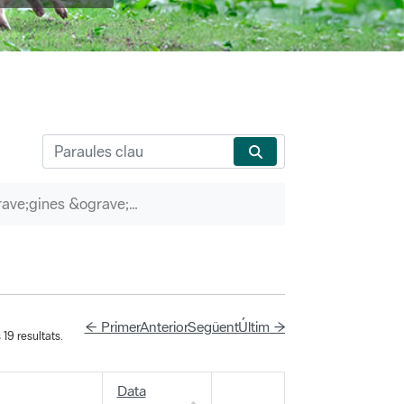
P&agrave;gines &ograve;rfenes
← Primer
Anterior
Següent
Últim →
19 resultats.
Data