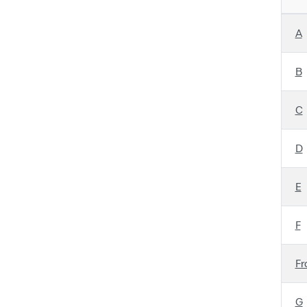
A
B
C
D
E
F
Fr
G