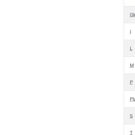
Gl
I
L
M
P
Pl
S
T