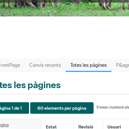
FrontPage
Canvis recents
Totes les pàgines
tes les pàgines
S'estan mostrant els 
àgina 1 de 1
60 elements per pàgina
gina
Estat
Revisió
Usuari