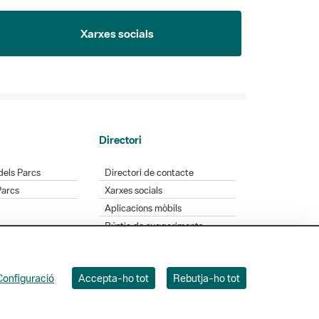
Xarxes socials
Directori
dels Parcs
Directori de contacte
Parcs
Xarxes socials
Aplicacions mòbils
Bústia de suggeriments
Opineu sobre els parcs
Configuració
Accepta-ho tot
Rebutja-ho tot
 Badajoz, 49. 08005 Barcelona. Tel. 934 022 428