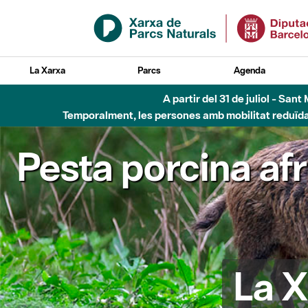
Salta al contingut principal
La Xarxa
Parcs
Agenda
Fins al desembre de 2026 - Parc Fluvial B
Pesta porcina af
La X