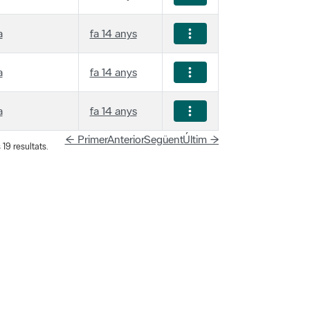
a
fa 14 anys
a
fa 14 anys
a
fa 14 anys
← Primer
Anterior
Següent
Últim →
19 resultats.