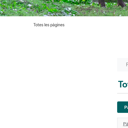
Totes les pàgines
To
P
Pà