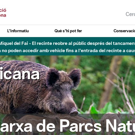
L'Informatiu
Què s'hi pot fer
Conservació
esòs - Afectacions a la llera del Parc Fluvial del Besòs degut a
ricana
arxa de Parcs Nat