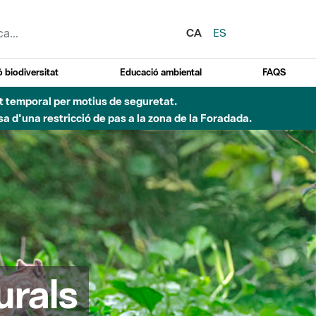
CA
ES
 biodiversitat
Educació ambiental
FAQS
 obres de construcció d'una passera sobre el riu
urals