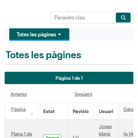
Totes les pàgines
Totes les pàgines
Pàgina 1 de 1
Anterior
Següent
Pàgina
Data
Estat
Revisió
Usuari
Josep
Plana 1 de
Maria
fa 14
1.0
Aprovat