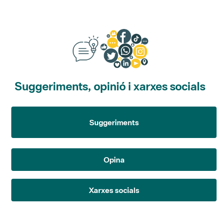
Suggeriments, opinió i xarxes socials
Suggeriments
Opina
Xarxes socials