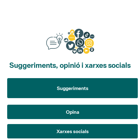
Suggeriments, opinió i xarxes socials
Suggeriments
Opina
Xarxes socials