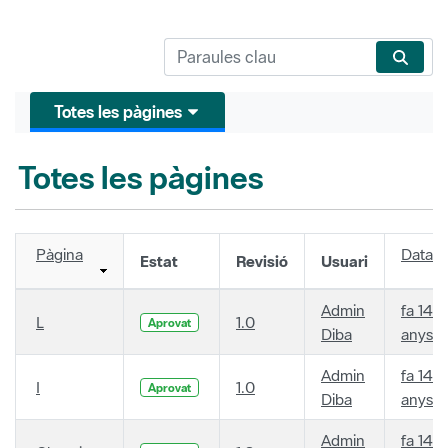
Totes les pàgines
Totes les pàgines
Pàgina
Data
Estat
Revisió
Usuari
Admin
fa 14
L
1.0
Aprovat
Diba
anys
Admin
fa 14
I
1.0
Aprovat
Diba
anys
Admin
fa 14