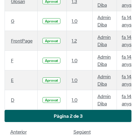
Glosari
1.3
Aprovat
Diba
anys
Admin
fa 14
G
1.0
Aprovat
Diba
anys
Admin
fa 14
FrontPage
1.2
Aprovat
Diba
anys
Admin
fa 14
F
1.0
Aprovat
Diba
anys
Admin
fa 14
E
1.0
Aprovat
Diba
anys
Admin
fa 14
D
1.0
Aprovat
Diba
anys
Pàgina 2 de 3
Anterior
Següent