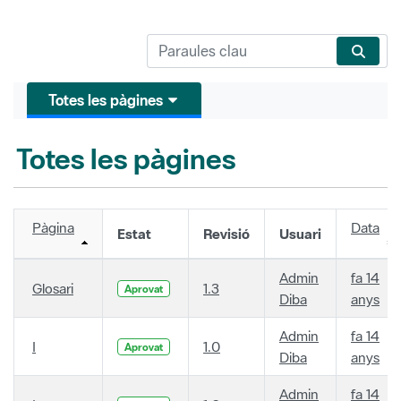
Totes les pàgines
Totes les pàgines
Pàgina
Data
Estat
Revisió
Usuari
Admin
fa 14
Glosari
1.3
Aprovat
Diba
anys
Admin
fa 14
I
1.0
Aprovat
Diba
anys
Admin
fa 14