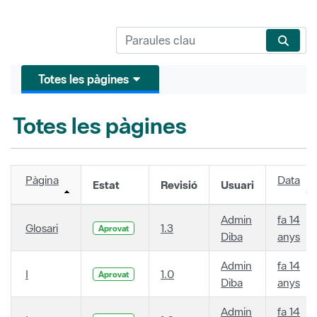
Totes les pàgines
Totes les pàgines
Pàgina
Data
Estat
Revisió
Usuari
Admin
fa 14
Glosari
1.3
Aprovat
Diba
anys
Admin
fa 14
I
1.0
Aprovat
Diba
anys
Admin
fa 14