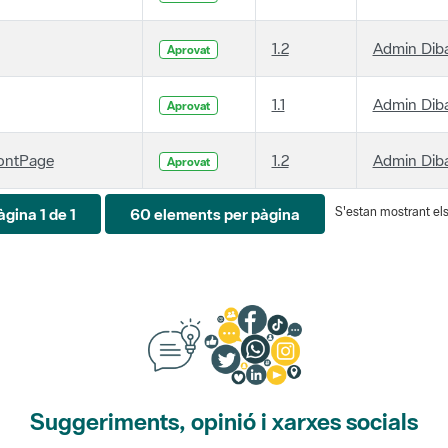
1.2
Admin Dib
Aprovat
1.1
Admin Dib
Aprovat
ontPage
1.2
Admin Dib
Aprovat
S'estan mostrant els 
àgina 1 de 1
60 elements per pàgina
Suggeriments, opinió i xarxes socials