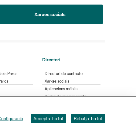
Xarxes socials
Directori
dels Parcs
Directori de contacte
Parcs
Xarxes socials
Aplicacions mòbils
Bústia de suggeriments
Opineu sobre els parcs
Configuració
Accepta-ho tot
Rebutja-ho tot
 Badajoz, 49. 08005 Barcelona. Tel. 934 022 428