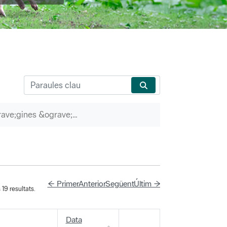
P&agrave;gines &ograve;rfenes
← Primer
Anterior
Següent
Últim →
19 resultats.
Data