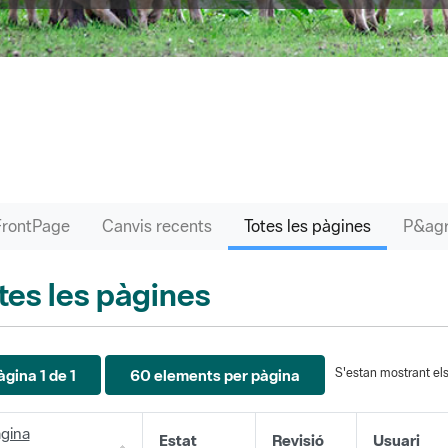
FrontPage
Canvis recents
Totes les pàgines
tes les pàgines
S'estan mostrant els 
àgina 1 de 1
60 elements per pàgina
gina
Estat
Revisió
Usuari