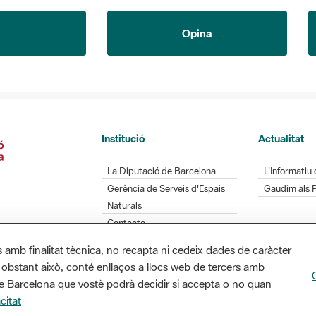
Opina
Institució
Actualitat
La Diputació de Barcelona
L'Informatiu 
Gerència de Serveis d'Espais
Gaudim als 
Naturals
Contacte
s amb finalitat tècnica, no recapta ni cedeix dades de caràcter
 obstant això, conté enllaços a llocs web de tercers amb
ó de Barcelona que vostè podrà decidir si accepta o no quan
Diputació de Barcelona. Edifici Llacuna, 1a planta.
citat
/ xarxaparcs@diba.cat