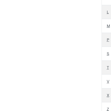
L
M
P
S
T
V
X
Z