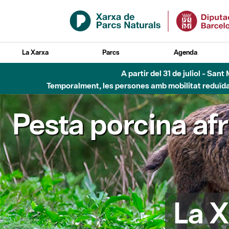
Salta al contingut principal
La Xarxa
Parcs
Agenda
6 d'agost - Parc Fl
Pesta porcina af
La X