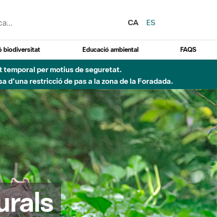
CA
ES
 biodiversitat
Educació ambiental
FAQS
Besòs per pluges intenses.
urals