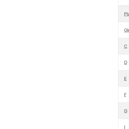
Pl
Gl
C
D
E
F
G
I