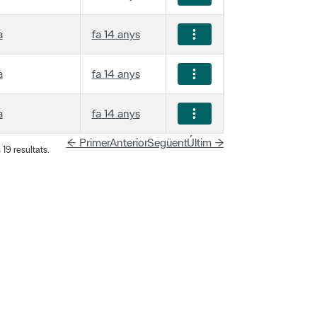
a
fa 14 anys
a
fa 14 anys
a
fa 14 anys
← Primer
Anterior
Següent
Últim →
19 resultats.