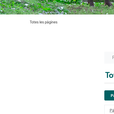
Totes les pàgines
To
P
Pà