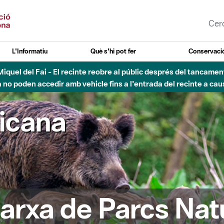
L'Informatiu
Què s'hi pot fer
Conservació
uvial Besòs - Activació de la Fase d'Alerta del Parc Fluvial del 
Tancats els accessos al Parc.
ricana
arxa de Parcs Nat