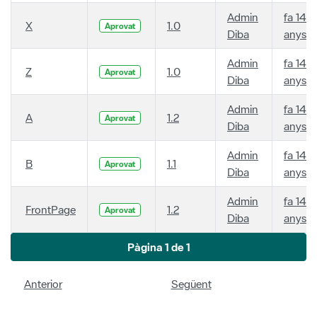
Admin
fa 14
X
1.0
Aprovat
Diba
anys
Admin
fa 14
Z
1.0
Aprovat
Diba
anys
Admin
fa 14
A
1.2
Aprovat
Diba
anys
Admin
fa 14
B
1.1
Aprovat
Diba
anys
Admin
fa 14
FrontPage
1.2
Aprovat
Diba
anys
Pàgina 1 de 1
Anterior
Següent