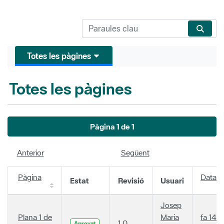
Totes les pàgines
Totes les pàgines
Pàgina 1 de 1
Anterior
Següent
Pàgina
Data
Estat
Revisió
Usuari
Josep
Plana 1 de
Maria
fa 14
1.0
Aprovat