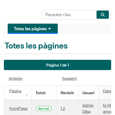
Totes les pàgines
Totes les pàgines
Pàgina 1 de 1
Anterior
Següent
Pàgina
Data
Estat
Revisió
Usuari
Admin
fa 14
FrontPage
1.2
Aprovat
Diba
anys