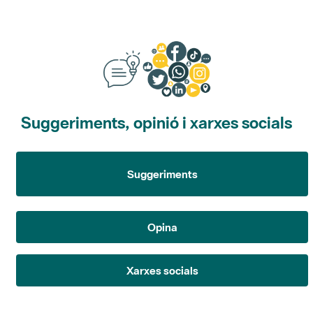
Suggeriments, opinió i xarxes socials
Suggeriments
Opina
Xarxes socials