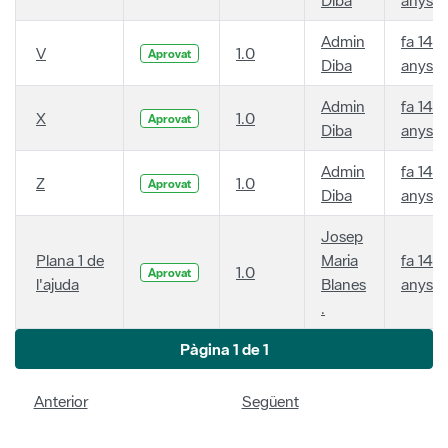
Admin
fa 14
V
1.0
Aprovat
Diba
anys
Admin
fa 14
X
1.0
Aprovat
Diba
anys
Admin
fa 14
Z
1.0
Aprovat
Diba
anys
Josep
Plana 1 de
Maria
fa 14
1.0
Aprovat
l'ajuda
Blanes
anys
.
Pàgina 1 de 1
Anterior
Següent